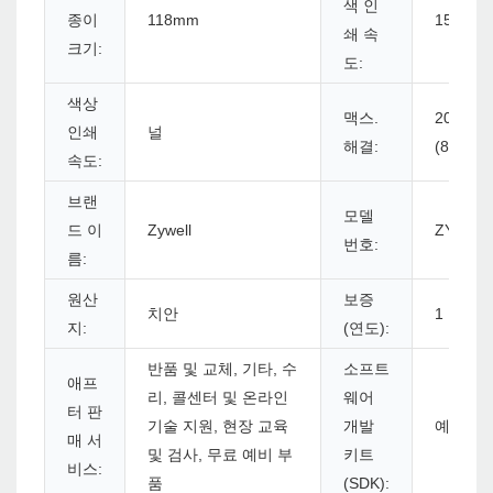
색 인
종이
118mm
152mm/
쇄 속
크기:
도:
색상
맥스.
203dpi
인쇄
널
해결:
(8dots/
속도:
브랜
모델
드 이
Zywell
ZY909-
번호:
름:
원산
보증
치안
1 년
지:
(연도):
반품 및 교체, 기타, 수
소프트
애프
리, 콜센터 및 온라인
웨어
터 판
기술 지원, 현장 교육
개발
예
매 서
및 검사, 무료 예비 부
키트
비스:
품
(SDK):