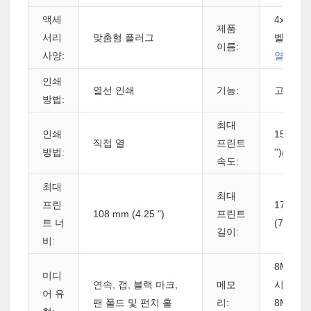
액세
4x6 선
제품
서리
맞춤형 플러그
벨 프린
이름:
사양:
열 프린
인쇄
열선 인쇄
기능:
고해상
방법:
최대
인쇄
152 mm
직접 열
프린트
방법:
'')/s max
속도:
최대
최대
프린
1778 m
108 mm (4.25 ")
프린트
트 너
(70 ")
길이:
비:
8MB 플
미디
연속, 갭, 블랙 마크,
메모
시 메모
어 유
팬 폴드 및 펀치 홀
리:
8MB