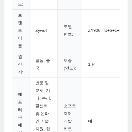
도:
브
랜
모델
드
Zywell
ZY906 - U+S+L+B
번호:
이
름:
원
광동, 중
보증
산
1 년
국
(연도):
지:
반품 및
교체, 기
애
타, 수리,
프
콜센터
소프트
터
및 온라
웨어
판
인 기술
개발
예
매
지원, 현
키트