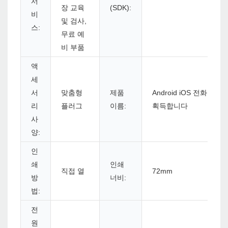
서
장 교육
(SDK):
비
및 검사,
스:
무료 예
비 부품
액
세
서
맞춤형
제품
Android iOS 전화는
리
플러그
이름:
획득합니다
사
양:
인
쇄
인쇄
직접 열
72mm
방
너비:
법:
전
원