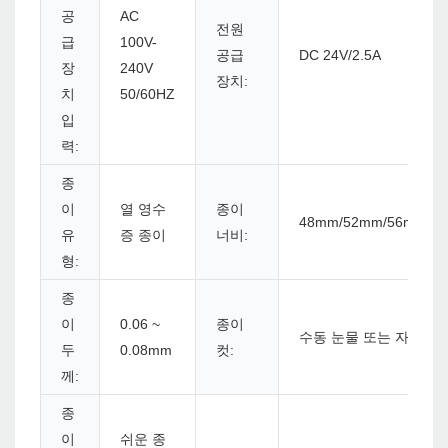
공
AC
전원
급
100V-
공급
DC 24V/2.5A
장
240V
장치:
치
50/60HZ
입
력:
종
이
열 영수
종이
48mm/52mm/56mm/6
유
증 종이
너비:
형:
종
이
0.06 ~
종이
수동 눈물 또는 자동 커
두
0.08mm
컷:
께:
종
이
쉬운 종