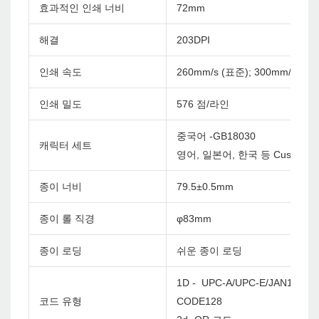
효과적인 인쇄 너비
72mm
해결
203DPI
인쇄 속도
260mm/s (표준); 300mm/s
인쇄 밀도
576 점/라인
중국어 -GB18030
캐릭터 세트
영어, 일본어, 한국 등 Custom
종이 너비
79.5±0.5mm
종이 롤 직경
φ83mm
종이 로딩
쉬운 종이 로딩
1D - UPC-A/UPC-E/JAN13(EA
코드 유형
CODE128