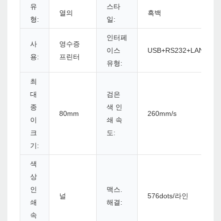
유
스타
열의
흑백
형:
일:
인터페
사
영수증
이스
USB+RS232+LAN+BL
용:
프린터
유형:
최
대
검은
종
색 인
80mm
260mm/s
이
쇄 속
크
도:
기:
색
상
인
맥스.
널
576dots/라인
쇄
해결:
속