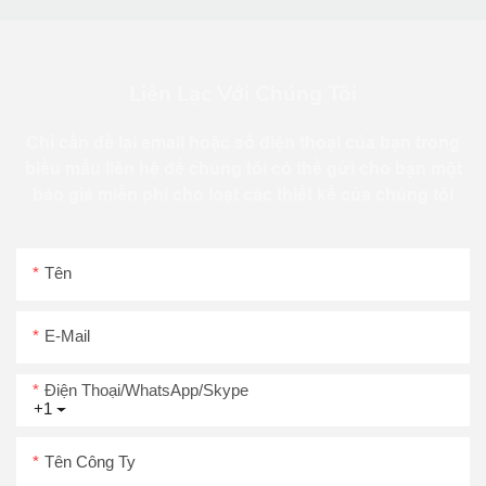
Liên Lạc Với Chúng Tôi
Chỉ cần để lại email hoặc số điện thoại của bạn trong
biểu mẫu liên hệ để chúng tôi có thể gửi cho bạn một
báo giá miễn phí cho loạt các thiết kế của chúng tôi
Tên
E-Mail
Điện Thoại/WhatsApp/Skype
+1
Tên Công Ty