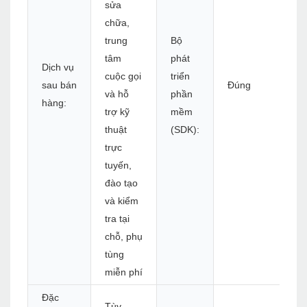
sửa
chữa,
trung
Bộ
tâm
phát
Dịch vụ
cuộc gọi
triển
sau bán
Đúng
và hỗ
phần
hàng:
trợ kỹ
mềm
thuật
(SDK):
trực
tuyến,
đào tạo
và kiểm
tra tại
chỗ, phụ
tùng
miễn phí
Đặc
Tùy