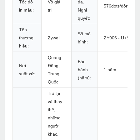
Tốc độ
Vô giá
đa.
576dots/dòng
in màu:
trị
Nghị
quyết:
Tên
Số mô
thương
Zywell
ZY906 - U+S+L+B
hình:
hiệu:
Quảng
Bảo
Nơi
Đông,
hành
1 năm
xuất xứ:
Trung
(năm):
Quốc
Trả lại
và thay
thế,
những
người
khác,