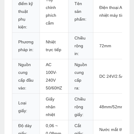
điểm kỹ
Tên
chỉnh
Điện thoại Android
thuật
sản
phích
nhiệt máy tính
phụ
phẩm:
cắm
kiện:
Chiều
Phương
Nhiệt
rộng
72mm
pháp in:
trực tiếp
in:
Nguồn
AC
Nguồn
cung
100V-
cung
DC 24V/2.5A
cấp đầu
240V
cấp
vào:
50/60HZ
ra:
Giấy
Chiều
Loại
nhận
rộng
48mm/52mm/56
giấy:
nhiệt
giấy:
Độ dày
0,06 ~
Cắt
Nước mắt thủ côn
giấy:
0,08mm
giấy: