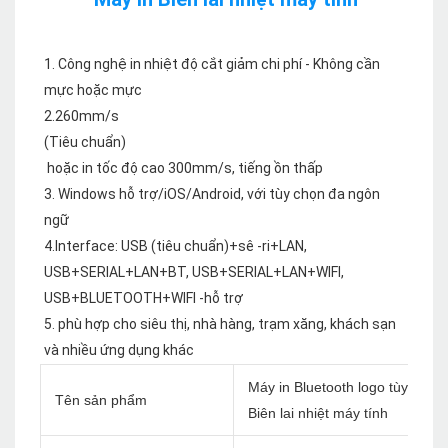
1. Công nghệ in nhiệt độ cắt giảm chi phí - Không cần 
mực hoặc mực

 hoặc in tốc độ cao 300mm/s, tiếng ồn thấp

3. Windows hỗ trợ/iOS/Android, với tùy chọn đa ngôn 
ngữ

4.Interface: USB (tiêu chuẩn)+sê -ri+LAN, 
USB+SERIAL+LAN+BT, USB+SERIAL+LAN+WIFI, 
USB+BLUETOOTH+WIFI -hỗ trợ

5. phù hợp cho siêu thị, nhà hàng, trạm xăng, khách sạn 
Máy in Bluetooth logo tùy chỉn
Tên sản phẩm
Biên lai nhiệt máy tính