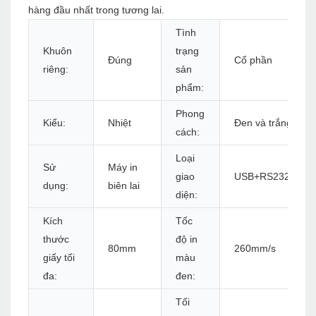
hàng đầu nhất trong tương lai.
Tình
Khuôn
trạng
Đúng
Cổ phần
riêng:
sản
phẩm:
Phong
Kiểu:
Nhiệt
Đen và trắng
cách:
Loại
Sử
Máy in
giao
USB+RS232+LAN+
dụng:
biên lai
diện:
Kích
Tốc
thước
độ in
80mm
260mm/s
giấy tối
màu
đa:
đen:
Tối