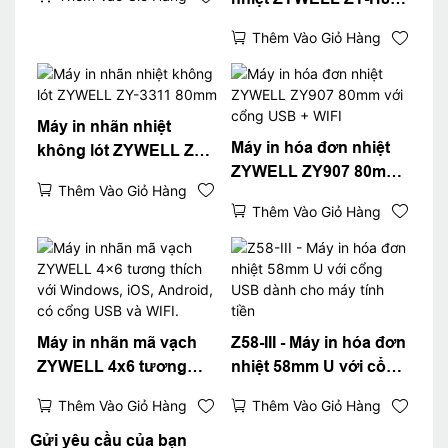
với cổng
Thêm Vào Giỏ Hàng
USB+LAN/USB+WIFI/Bl
uetooth (tùy chọn) Màu
đen
Máy in nhãn nhiệt
Máy in hóa đơn nhiệt
không lót ZYWELL ZY-
ZYWELL ZY907 80mm
3311 80mm
Thêm Vào Giỏ Hàng
với cổng USB + WIFI
Thêm Vào Giỏ Hàng
Máy in nhãn mã vạch
Z58-III - Máy in hóa đơn
ZYWELL 4x6 tương
nhiệt 58mm U với cổng
thích với Windows, iOS,
USB dành cho máy tính
Thêm Vào Giỏ Hàng
Thêm Vào Giỏ Hàng
Android, có cổng USB
tiền
và WIFI.
Gửi yêu cầu của bạn