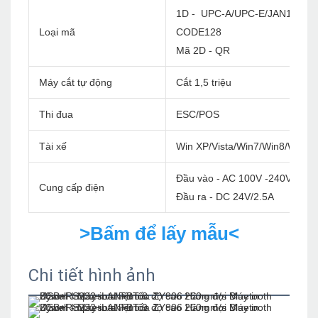
1D - UPC-A/UPC-E/JAN13(EA
Loại mã
CODE128
Mã 2D - QR
Máy cắt tự động
Cắt 1,5 triệu
Thi đua
ESC/POS
Tài xế
Win XP/Vista/Win7/Win8/Win1
Đầu vào - AC 100V -240V/60Hz
Cung cấp điện
Đầu ra - DC 24V/2.5A
>Bấm để lấy mẫu<
Chi tiết hình ảnh