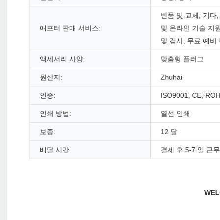
반품 및 교체, 기타,
애프터 판매 서비스:
및 온라인 기술 지원
및 검사, 무료 예비
액세서리 사양:
맞춤형 플러그
원산지:
Zhuhai
인증:
ISO9001, CE, ROH
인쇄 방법:
열선 인쇄
보증:
12 달
배달 시간:
결제 후 5-7 일 근