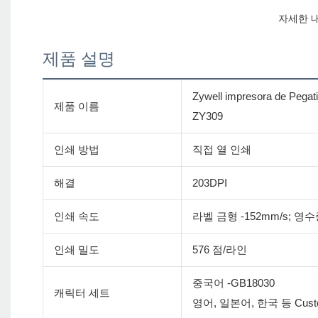
제품 설명
Zywell impresora de
제품 이름
ZY309
인쇄 방법
직접 열 인쇄
해결
203DPI
인쇄 속도
라벨 금형 -152mm/s; 영수증
인쇄 밀도
576 점/라인
중국어 -GB18030
캐릭터 세트
영어, 일본어, 한국 등 Cus