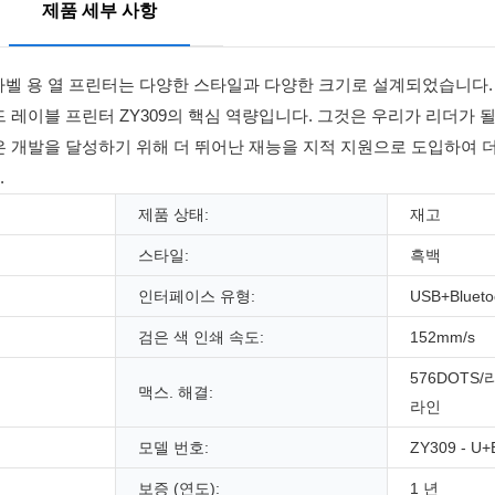
제품 세부 사항
이블 프린터 라벨 용 열 프린터는 다양한 스타일과 다양한 크기로 설계되었습니다
a 고급 바코드 레이블 프린터 ZY309의 핵심 역량입니다. 그것은 우리가 리더
., Ltd. 더 나은 개발을 달성하기 위해 더 뛰어난 재능을 지적 지원으로 도입하
.
제품 상태:
재고
스타일:
흑백
인터페이스 유형:
USB+Blueto
검은 색 인쇄 속도:
152mm/s
576DOTS/
맥스. 해결:
라인
모델 번호:
ZY309 - U+
보증 (연도):
1 년