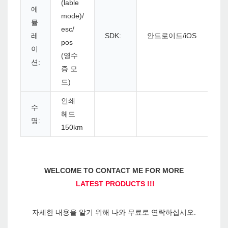
(lable
에
mode)/
뮬
esc/
레
SDK:
안드로이드/iOS
pos
이
(영수
션:
증 모
드)
인쇄
수
헤드
명:
150km