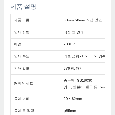
제품 설명
제품 이름
80mm 58mm 직접 열 스티커 
인쇄 방법
직접 열 인쇄
해결
203DPI
인쇄 속도
라벨 금형 -152mm/s; 영수증 금형 
인쇄 밀도
576 점/라인
중국어 -GB18030
캐릭터 세트
영어, 일본어, 한국 등 Custom
종이 너비
20 ~ 82mm
종이 롤 직경
φ85mm