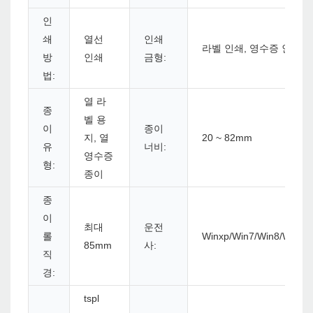
인
쇄
열선
인쇄
라벨 인쇄, 영수증 인쇄
방
인쇄
금형:
법:
열 라
종
벨 용
이
종이
지, 열
20 ~ 82mm
유
너비:
영수증
형:
종이
종
이
최대
운전
롤
Winxp/Win7/Win8/Win10/
85mm
사:
직
경:
tspl