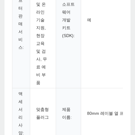
프
및 온
소프트
터
라인
웨어
판
기술
개발
예
매
지원,
키트
서
현장
(SDK):
비
교육
스:
및 검
사, 무
료 예
비 부
품
액
세
서
맞춤형
제품
80mm 레이블 열 프린터 Wi
리
플러그
이름:
사
양: