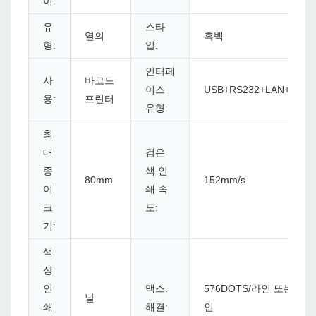
이:
유
스타
열의
흑백
형:
일:
인터페
사
바코드
이스
USB+RS232+LAN+WiFi
용:
프린터
유형:
최
대
검은
종
색 인
80mm
152mm/s
이
쇄 속
크
도:
기:
색
상
인
맥스.
576DOTS/라인 또는 572
널
쇄
해결:
인