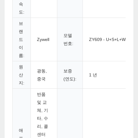
속
도:
브
랜
모델
드
Zywell
ZY609 - U+S+L+W
번호:
이
름:
원
광동,
보증
산
1 년
중국
(연도):
지:
반품
및 교
체, 기
타, 수
리, 콜
애
센터