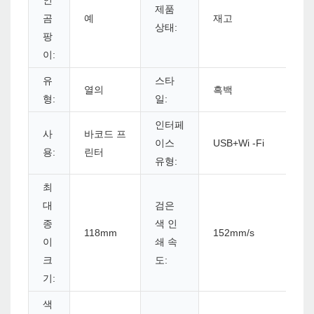
인
제품
곰
예
재고
상태:
팡
이:
유
스타
열의
흑백
형:
일:
인터페
사
바코드 프
이스
USB+Wi -Fi
용:
린터
유형:
최
대
검은
종
색 인
118mm
152mm/s
이
쇄 속
크
도:
기:
색