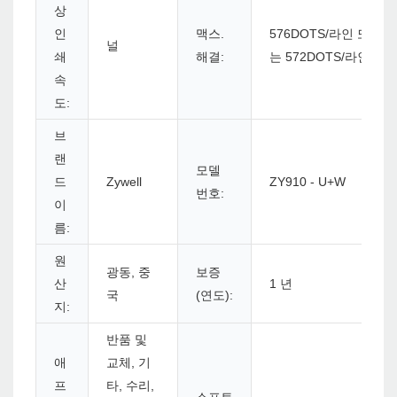
상
인
맥스.
576DOTS/라인 또
널
쇄
해결:
는 572DOTS/라인
속
도:
브
랜
모델
드
Zywell
ZY910 - U+W
번호:
이
름:
원
광동, 중
보증
산
1 년
국
(연도):
지:
반품 및
애
교체, 기
프
타, 수리,