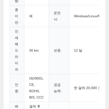
법:
종
운전
이
예
Windows/Linux/Mac
사:
빈:
인
쇄
헤
드
30 km
보증:
12 달
라
이
프:
ISO9001,
인
CE,
공급
한 달에 20,000 조각
증:
ROHS,
능력:
BIS, CCC
배
결제 후