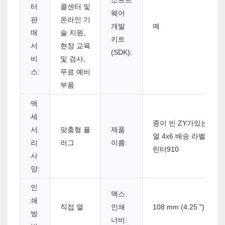
소프트
터
콜센터 및
웨어
판
온라인 기
개발
예
매
술 지원,
키트
서
현장 교육
(SDK):
비
및 검사,
스:
무료 예비
부품
액
세
종이 빈 ZY가있는
서
맞춤형 플
제품
열 4x6 배송 라벨 프
리
러그
이름:
린터910
사
양:
인
맥스.
쇄
직접 열
인쇄
108 mm (4.25 ")
방
너비: