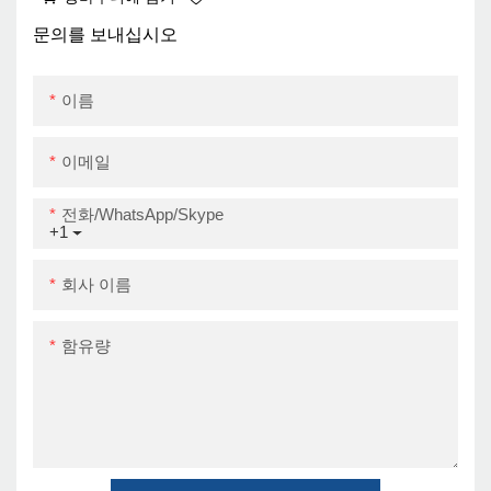
A6 열 바코드 프린터
USB+Wi -Fi
문의를 보내십시오
이름
이메일
전화/WhatsApp/Skype
+1
회사 이름
함유량