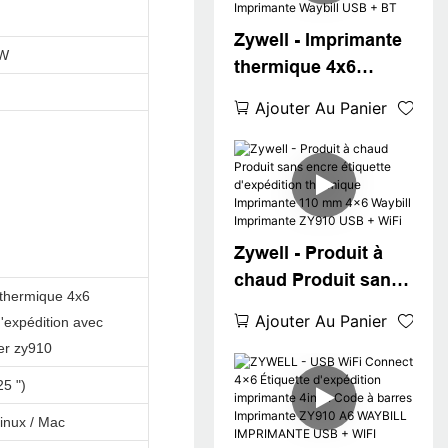
Sticker Imprimante
Zywell - Imprimante
USB
+W
thermique 4x6
ZY910 ZYWELL
Ajouter Au Panier
IMPRIMANTE 108
mm Machine
d'imprimante
thermique A6
Imprimante Waybill
Zywell - Produit à
USB + BT
chaud Produit sans
thermique 4x6
encre étiquette
Ajouter Au Panier
d'expédition avec
d'expédition
er zy910
thermique
5 ")
Imprimante 110 mm
4x6 Waybill
inux / Mac
Imprimante ZY910