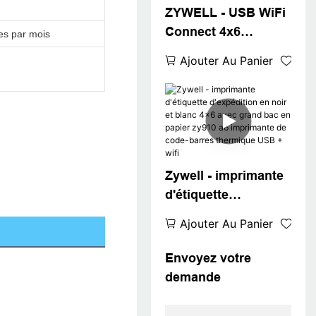
ZYWELL - USB WiFi
USB + WiFi
Connect 4x6
es par mois
Étiquette
Ajouter Au Panier
d'expédition
imprimante 4inch
Code à barres
Imprimante ZY910
A6 WAYBILL
IMPRIMANTE USB +
Zywell - imprimante
WIFI
d'étiquette
d'expédition en noir
Ajouter Au Panier
et blanc 4x6 avec
grand bac en papier
Envoyez votre
zy910 a6 imprimante
demande
de code-barres
thermique USB +