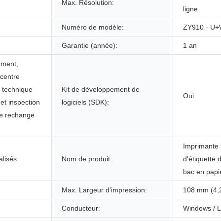
Max. Résolution:
ligne
Numéro de modèle:
ZY910 - U
Garantie (année):
1 an
ement,
 centre
t technique
Kit de développement de
Oui
 et inspection
logiciels (SDK):
de rechange
Imprimante 
lisés
Nom de produit:
d'étiquette 
bac en papi
Max. Largeur d'impression:
108 mm (4,2
Conducteur:
Windows / L