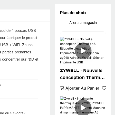
Plus de choix
Aller au magasin
chaud de 4 pouces USB
r fabriquer le produit
du USB + WiFi. Zhuhai
s parties prenantes.
 concentrer sur r&D et
ZYWELL - Nouvelle
conception Thermal
4x6 Étiquette
c
Ajouter Au Panier
d'expédition
Imprimante avec
papier bin zy910
Adresse Waybill
gne ou 572dots /