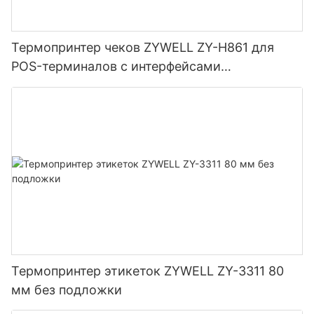
Термопринтер чеков ZYWELL ZY-H861 для
POS-терминалов с интерфейсами
USB+LAN/USB+WIFI/Bluetooth (опционально),
черный.
Термопринтер этикеток ZYWELL ZY-3311 80
мм без подложки