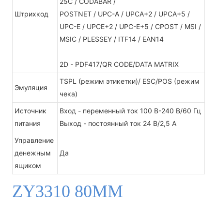
25C / CODABAR /
Штрихкод
POSTNET / UPC-A / UPCA+2 / UPCA+5 /
UPC-E / UPCE+2 / UPC-E+5 / CPOST / MSI /
MSIC / PLESSEY / ITF14 / EAN14
2D - PDF417/QR CODE/DATA MATRIX
TSPL (режим этикетки)/ ESC/POS (режим
Эмуляция
чека)
Источник
Вход - переменный ток 100 В-240 В/60 Гц
питания
Выход - постоянный ток 24 В/2,5 А
Управление
денежным
Да
ящиком
ZY3310 80MM