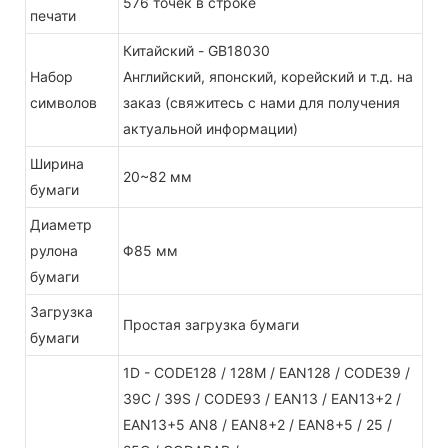
576 точек в строке
печати
Китайский - GB18030
Набор
Английский, японский, корейский и т.д. на
символов
заказ (свяжитесь с нами для получения
актуальной информации)
Ширина
20~82 мм
бумаги
Диаметр
рулона
Φ85 мм
бумаги
Загрузка
Простая загрузка бумаги
бумаги
1D - CODE128 / 128M / EAN128 / CODE39 /
39C / 39S / CODE93 / EAN13 / EAN13+2 /
EAN13+5 AN8 / EAN8+2 / EAN8+5 / 25 /