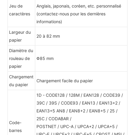
Jeu de
Anglais, japonais, coréen, etc. personnalisé
caractères
(contactez-nous pour les dernières
informations)
Largeur du
20 à 82 mm
papier
Diamètre du
rouleau de
Φ85 mm
papier
Chargement
Chargement facile du papier
du papier
1D - CODE128 / 128M / EAN128 / CODE39 /
39C / 39S / CODE93 / EAN13 / EAN13+2 /
EAN13+5 AN8 / EAN8+2 / EAN8+5 / 25 /
25C / CODABAR /
Code-
POSTNET / UPC-A / UPCA+2 / UPCA+5 /
barres
UPC-E / UPCE+2 / UPC-E+5 / CPOST / MSI /