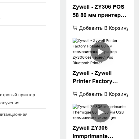
Zywell - ZY306 POS
USB+RS232+LAN+B
58 80 мм принтер
T
W
без теплового
Добавить В Корзину
драйвера 300 DPI
POS Thermal Printer
Bluetooth Printer
USB+RS232+LAN+B
T
Zywell - Zywell
Printer Factory
Hotsale 80 мм
Добавить В Корзину
етровый принтер
термовиточный
получения
принтер Zy306 без
витанционная
чернил Pos
Bluetooth Printer
Zywell ZY306
Immprimante