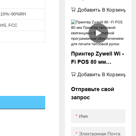
Thermique 80 мм 58
Добавить В Корзину
мм USB
C,10%~90%RH
термическая
OHS, FCC
квитанция
Принтер Zywell Wi -
Fi POS 80 мм
Принтер тепловой
Добавить В Корзину
квитанции с
бесплатной
Отправьте свой
программным
запрос
обеспечением для
печати тепловой
Имя
рулон
Электронная Почта