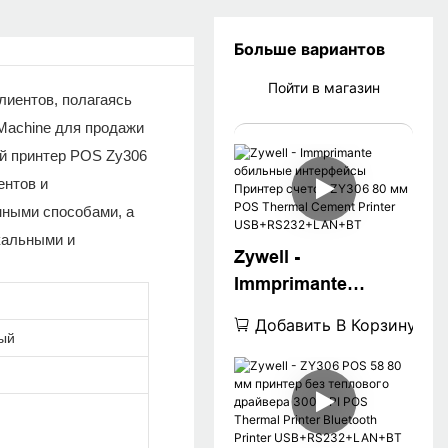
Больше вариантов
Пойти в магазин
лиентов, полагаясь
 Machine для продажи
ой принтер POS Zy306
ентов и
нными способами, а
кальными и
Zywell -
Immprimante
обильные
Добавить В Корзину
интерфейсы
ый
Принтер счетов
ZY306 80 мм POS
Thermal Cement
Printer