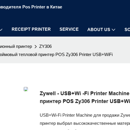
водителя Pos Printer в Китае
RECEIPT PRINTER
SERVICE
ABOUT US
S
ионный принтер
ZY306
 -дюймовый тепловой принтер POS Zy306 Printer USB+WiFi
Zywell - USB+Wi -Fi Printer Machi
принтер POS Zy306 Printer USB+Wi
USB+Wi-Fi Printer Machine для продажи Zy
принтер выбрал высококачественные матери