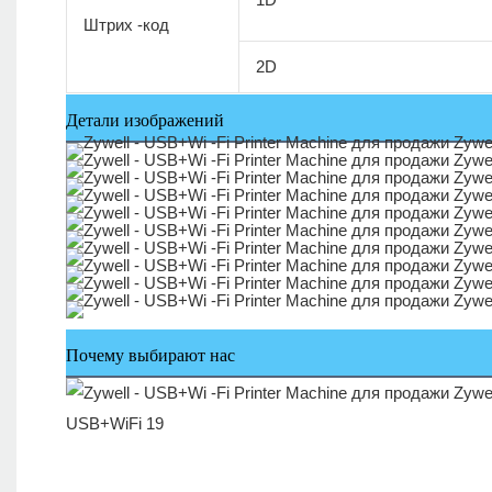
Штрих -код
2D
Детали изображений
Почему выбирают нас