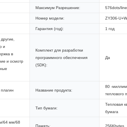
Максимум Разрешение:
576dots/line
Номер модели:
ZY306-U+
Гарантия (год):
1 год
 другие,
р и
Комплект для разработки
ержка в
программного обеспечения
Да
ние и осмотр
(SDK):
тные
80 -миллим
 плагин
Название продукта:
теплового 
Тепловая к
Тип бумаги:
бумага
м/64 мм/68
Память:
256Kbytes