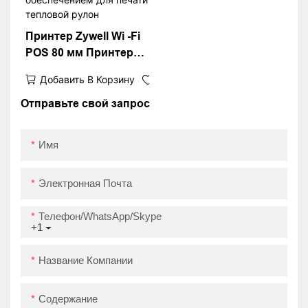
Принтер Zywell Wi -Fi
POS 80 мм Принтер
тепловой квитанции с
Добавить В Корзину
бесплатной
программным
Отправьте свой запрос
обеспечением для
печати тепловой
Имя
рулон
Электронная Почта
Телефон/WhatsApp/Skype
+1
Название Компании
Содержание