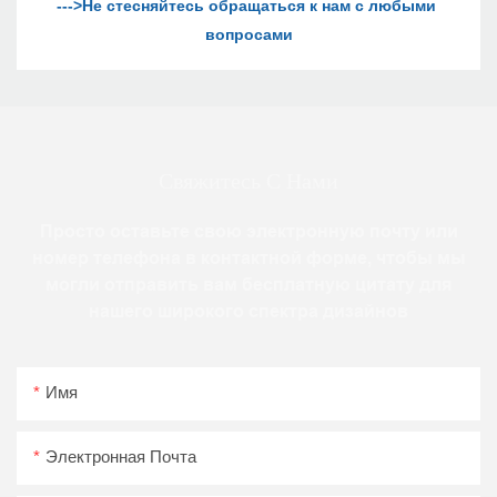
--->Не стесняйтесь обращаться к нам с любыми 
Свяжитесь С Нами
Просто оставьте свою электронную почту или
номер телефона в контактной форме, чтобы мы
могли отправить вам бесплатную цитату для
нашего широкого спектра дизайнов
Имя
Электронная Почта