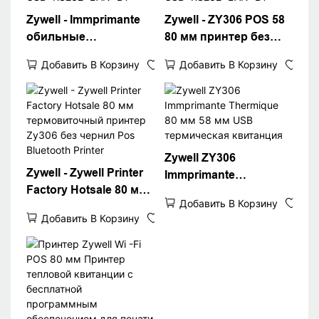
Zywell - Immprimante
Zywell - ZY306 POS 58
обильные
80 мм принтер без
интерфейсы Принтер
теплового драйвера
Добавить В Корзину
Добавить В Корзину
счетов ZY306 80 мм
300 DPI POS Thermal
POS Thermal Cement
Printer Bluetooth
Printer
Printer
USB+RS232+LAN+BT
USB+RS232+LAN+BT
Zywell ZY306
Zywell - Zywell Printer
Immprimante
Factory Hotsale 80 мм
Thermique 80 мм 58
Добавить В Корзину
термовиточный
мм USB термическая
Добавить В Корзину
принтер Zy306 без
квитанция
чернил Pos Bluetooth
Printer