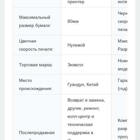
принтер
интерфейс
Черная
Максимальный
80мм
скорость
размер бумаги:
печати:
Цветная
Максимум
Нулевой
скорость печати:
Разрешени
Номер
Торговая марка:
Зювелл
модели:
Место
Гарантия
Гуандун, Китай
происхождения:
(год):
Возврат и замена,
другие, ремонт,
колл-центр и
Комплект 
техническая
разработк
Послепродажная
поддержка в
программн