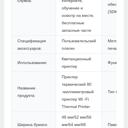
служба:
Интернете,
обеспечен
обучение и
(SDK):
осмотр на месте,
бесплатные
запасные части
Спецификация
Пользовательский
Метод
аксессуаров:
плагин
печати:
Квитанционный
Использование:
Функция:
принтер
Принтер
термический 80
Название
-миллиметровый
Тип бумаги
продукта:
принтер Wi -Fi
Thermal Printer
48 мм/52 мм/56
Ширина бумаги:
мм/64 мм/68
Память: