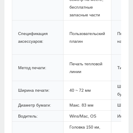
бесплатные
запасные части
Спецификация
Пользовательский
Печать
аксессуаров:
плагин
названи
Печать тепловой
Метод печати:
Тип бум
линии
Ширина
Ширина печати:
40 ~ 72 мм
бумаги:
Диаметр бумаги:
Макс. 83 мм
Штрих -
Водитель:
Wins/Mac, OS
Инструк
Головка 150 км,