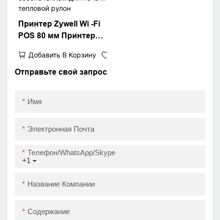
Принтер Zywell Wi -Fi
POS 80 мм Принтер
тепловой квитанции с
Добавить В Корзину
бесплатной
программным
Отправьте свой запрос
обеспечением для
печати тепловой
Имя
рулон
Электронная Почта
Телефон/WhatsApp/Skype
+1
Название Компании
Содержание