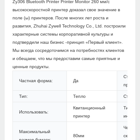
Zy306 Bluetooth Printer Printer Monitor 260 мм/с
высокоскоростной принтер доказал свое значение в
поле (ы) принтеров. После многих лет роста и
развития, Zhuhai Zywell Technology Co., Ltd. построили
характерные системы корпоративной культуры и
подтвердили наш бизнес -принцип «Первый клиент».
Мы всегда сосредоточимся на потребностях клиентов
и обещаем, что мы предоставим самые приятные и
ценные продукты.
Статус
Частная форма:
Да
продукт
Тип:
Тепло
Стиль:
Квитанционный
Тип
Использовать:
принтер
интерф
Черная
Максимальный
80мм
скорост
размер бумаги: