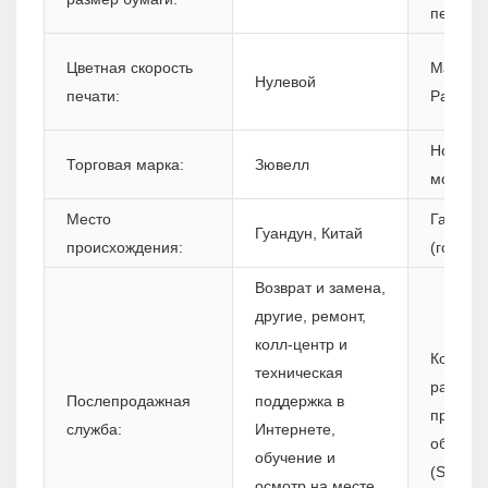
печати:
Цветная скорость
Максим
Нулевой
печати:
Разреш
Номер
Торговая марка:
Зювелл
модели
Место
Гарант
Гуандун, Китай
происхождения:
(год):
Возврат и замена,
другие, ремонт,
колл-центр и
Комплек
техническая
разрабо
Послепродажная
поддержка в
програ
служба:
Интернете,
обеспе
обучение и
(SDK):
осмотр на месте,