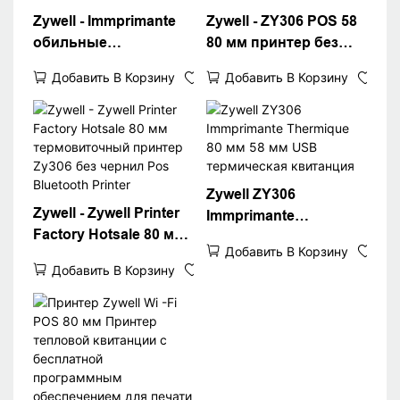
Zywell - Immprimante
Zywell - ZY306 POS 58
обильные
80 мм принтер без
интерфейсы Принтер
теплового драйвера
Добавить В Корзину
Добавить В Корзину
счетов ZY306 80 мм
300 DPI POS Thermal
POS Thermal Cement
Printer Bluetooth
Printer
Printer
USB+RS232+LAN+BT
USB+RS232+LAN+BT
Zywell ZY306
Zywell - Zywell Printer
Immprimante
Factory Hotsale 80 мм
Thermique 80 мм 58
Добавить В Корзину
термовиточный
мм USB термическая
Добавить В Корзину
принтер Zy306 без
квитанция
чернил Pos Bluetooth
Printer