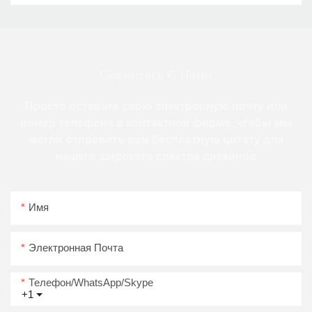
Свяжитесь С Нами
Просто оставьте свою электронную почту или
номер телефона в контактной форме, чтобы мы
могли отправить вам бесплатную цитату для
нашего широкого спектра дизайнов
Имя
Электронная Почта
Телефон/WhatsApp/Skype
+1