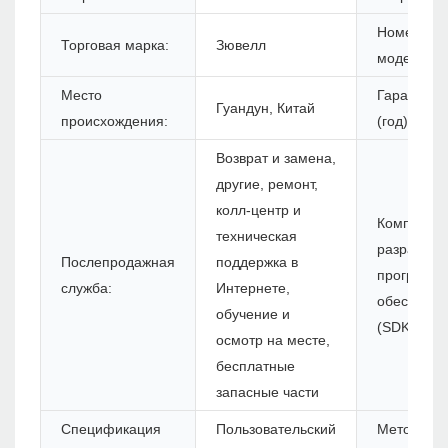
Номер
Торговая марка:
Зювелл
модели:
Место
Гарантия
Гуандун, Китай
происхождения:
(год):
Возврат и замена,
другие, ремонт,
колл-центр и
Комплект 
техническая
разработк
Послепродажная
поддержка в
программн
служба:
Интернете,
обеспечен
обучение и
(SDK):
осмотр на месте,
бесплатные
запасные части
Спецификация
Пользовательский
Метод