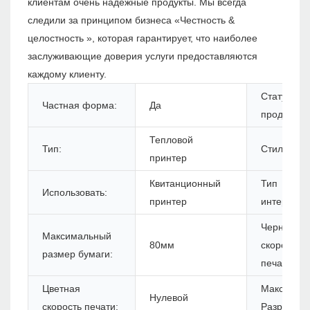
клиентам очень надежные продукты. Мы всегда
следили за принципом бизнеса «Честность &
целостность », которая гарантирует, что наиболее
заслуживающие доверия услуги предоставляются
каждому клиенту.
Статус
Частная форма:
Да
продуктов:
Тепловой
Тип:
Стиль:
принтер
Квитанционный
Тип
Использовать:
принтер
интерфейс
Черная
Максимальный
80мм
скорость
размер бумаги:
печати:
Цветная
Максимум
Нулевой
скорость печати:
Разрешени