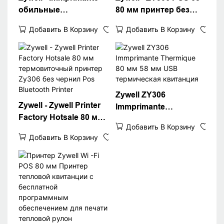
обильные
80 мм принтер без
интерфейсы Принтер
теплового драйвера
Добавить В Корзину
Добавить В Корзину
счетов ZY306 80 мм
300 DPI POS Thermal
POS Thermal Cement
Printer Bluetooth
Printer
Printer
USB+RS232+LAN+BT
USB+RS232+LAN+BT
Zywell ZY306
Zywell - Zywell Printer
Immprimante
Factory Hotsale 80 мм
Thermique 80 мм 58
Добавить В Корзину
термовиточный
мм USB термическая
Добавить В Корзину
принтер Zy306 без
квитанция
чернил Pos Bluetooth
Printer