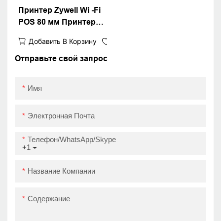
Принтер Zywell Wi -Fi
POS 80 мм Принтер
тепловой квитанции с
Добавить В Корзину
бесплатной
программным
Отправьте свой запрос
обеспечением для
печати тепловой
Имя
рулон
Электронная Почта
Телефон/WhatsApp/Skype
+1
Название Компании
Содержание