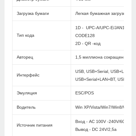
Загрузка бумаги
Легкая бумажная загрузка
1D - UPC-A/UPC-E/JAN13(EA
Тип кода
CODE128
2D - QR -код
Авторец
1,5 миллиона сокращений
USB, USB+Serial, USB+LAN, U
Интерфейс
USB+Serial+LAN+BT, USB+Ser
Эмуляция
ESC/POS
Водитель
Win XP/Vista/Win7/Win8/Win1
Вход - AC 100V -240V/60 Гц
Источник питания
Вывод - DC 24V/2,5a