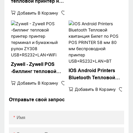
тепловой принтер не
нуждается в чернилах
Добавить В Корзину
Zywell POS PRIPPER
PRINTER 80 мм с
инструментами
приложения для
драйвера Paper
USB+Wi -Fi
Zywell - Zywell POS
IOS Android Printers
-биллинг тепловой
Bluetooth Тепловой
принтер принтер
Добавить В Корзину
квитанция Билет по
терминал и
Добавить В Корзину
POS POS PRINTER 58
бумажный рулон
мм 80 мм
Отправьте свой запрос
ZY308
беспроводной
USB+RS232+LAN+WiFi
принтер
Имя
USB+RS232+LAN+BT