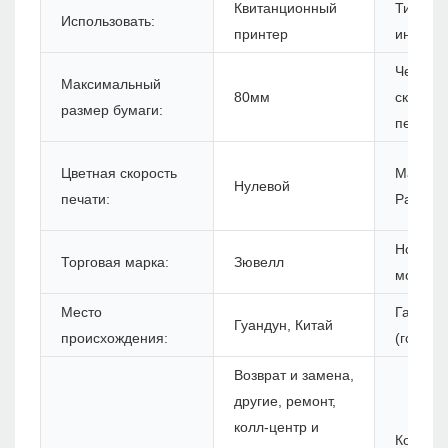
Квитанционный
Тип
Использовать:
принтер
интерф
Черная
Максимальный
80мм
скорост
размер бумаги:
печати:
Цветная скорость
Максим
Нулевой
печати:
Разреш
Номер
Торговая марка:
Зювелл
модели
Место
Гарант
Гуандун, Китай
происхождения:
(год):
Возврат и замена,
другие, ремонт,
колл-центр и
Комплек