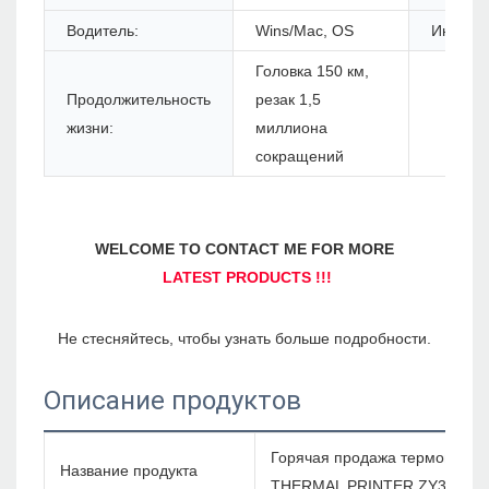
Водитель:
Wins/Mac, OS
Инструк
Головка 150 км,
Продолжительность
резак 1,5
жизни:
миллиона
сокращений
Описание продуктов
Горячая продажа термовиточ
Название продукта
THERMAL PRINTER ZY308