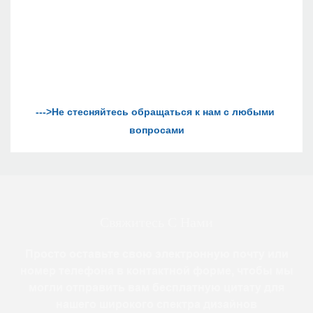
--->Не стесняйтесь обращаться к нам с любыми 
Свяжитесь С Нами
Просто оставьте свою электронную почту или
номер телефона в контактной форме, чтобы мы
могли отправить вам бесплатную цитату для
нашего широкого спектра дизайнов