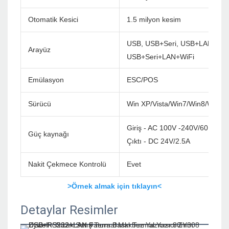
Otomatik Kesici
1.5 milyon kesim
USB, USB+Seri, USB+LAN, US
Arayüz
USB+Seri+LAN+WiFi
Emülasyon
ESC/POS
Sürücü
Win XP/Vista/Win7/Win8/Win1
Giriş - AC 100V -240V/60Hz
Güç kaynağı
Çıktı - DC 24V/2.5A
Nakit Çekmece Kontrolü
Evet
>Örnek almak için tıklayın<
Detaylar Resimler