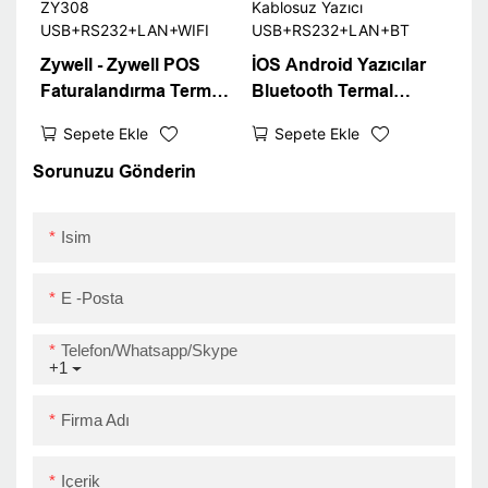
Zywell - Zywell POS
İOS Android Yazıcılar
Faturalandırma Termal
Bluetooth Termal
Makbuz Yazıcı Terminal
Makbuz Bileti POS
Sepete Ekle
Sepete Ekle
Makinesi ve Kağıt
Faturalandırma Yazıcısı
Rulosu ZY308
58 mm 80 mm Kablosuz
Sorunuzu Gönderin
USB+RS232+LAN+WIFI
Yazıcı
USB+RS232+LAN+BT
Isim
E -posta
Telefon/Whatsapp/Skype
+1
Firma Adı
Içerik