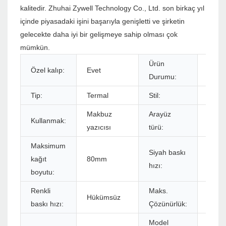
kalitedir. Zhuhai Zywell Technology Co., Ltd. son birkaç yıl
içinde piyasadaki işini başarıyla genişletti ve şirketin
gelecekte daha iyi bir gelişmeye sahip olması çok
mümkün.
Ürün
Özel kalıp:
Evet
Stok
Durumu:
Tip:
Termal
Stil:
Siyah
Makbuz
Arayüz
Kullanmak:
USB+
yazıcısı
türü:
Maksimum
Siyah baskı
kağıt
80mm
260m
hızı:
boyutu:
Renkli
Maks.
576do
Hükümsüz
baskı hızı:
Çözünürlük:
572do
Model