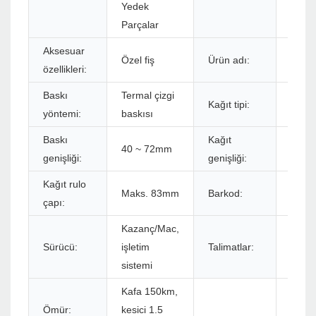
Yedek
Parçalar
Aksesuar
Terma
Özel fiş
Ürün adı:
özellikleri:
Makb
Baskı
Termal çizgi
Term
Kağıt tipi:
yöntemi:
baskısı
kağıd
Baskı
Kağıt
40 ~ 72mm
48 ~
genişliği:
genişliği:
Kağıt rulo
Maks. 83mm
Barkod:
1D,2
çapı:
Kazanç/Mac,
Sürücü:
işletim
Talimatlar:
ESC/
sistemi
Kafa 150km,
Ömür:
kesici 1.5