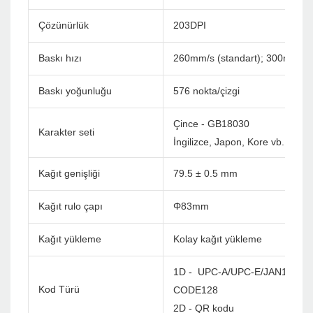
Çözünürlük
203DPI
Baskı hızı
260mm/s (standart); 300mm/s
Baskı yoğunluğu
576 nokta/çizgi
Çince - GB18030
Karakter seti
İngilizce, Japon, Kore vb. Özel (
Kağıt genişliği
79.5 ± 0.5 mm
Kağıt rulo çapı
Φ83mm
Kağıt yükleme
Kolay kağıt yükleme
1D - UPC-A/UPC-E/JAN13(EA
Kod Türü
CODE128
2D - QR kodu