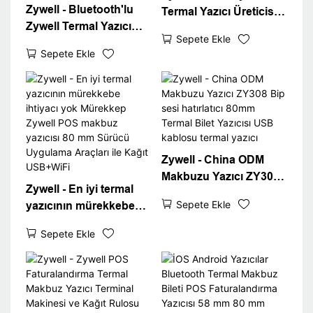
Zywell - Bluetooth'lu
Termal Yazıcı Üreticisi
Zywell Termal Yazıcı
Zywell ZY308 Termal
Sepete Ekle
ZY308 58mm 80mm
POS makbuz yazıcı
Sepete Ekle
Makbuz POS yazıcı
80mm 58mm POS80
260mm/s Yüksek Hızlı
USB
Yazıcı USB+BT
Zywell - China ODM
Makbuzu Yazıcı ZY308
Zywell - En iyi termal
Bip sesi hatırlatıcı
Sepete Ekle
yazıcının mürekkebe
80mm Termal Bilet
ihtiyacı yok Mürekkep
Yazıcısı USB kablosu
Sepete Ekle
Zywell POS makbuz
termal yazıcı
yazıcısı 80 mm Sürücü
Uygulama Araçları ile
Kağıt USB+WiFi