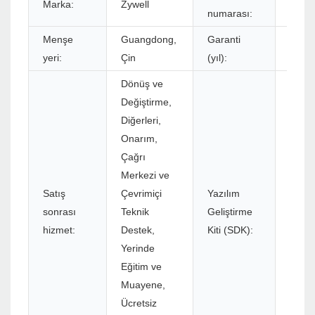
Marka:
Zywell
ZY30
numarası:
Menşe
Guangdong,
Garanti
1 yıl
yeri:
Çin
(yıl):
Dönüş ve
Değiştirme,
Diğerleri,
Onarım,
Çağrı
Merkezi ve
Satış
Çevrimiçi
Yazılım
sonrası
Teknik
Geliştirme
Evet
hizmet:
Destek,
Kiti (SDK):
Yerinde
Eğitim ve
Muayene,
Ücretsiz