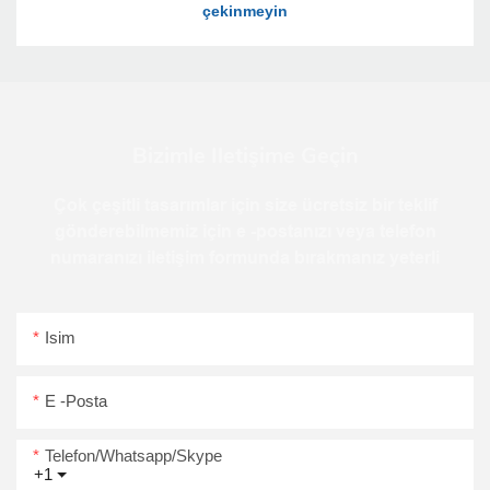
Bizimle Iletişime Geçin
Çok çeşitli tasarımlar için size ücretsiz bir teklif
gönderebilmemiz için e -postanızı veya telefon
numaranızı iletişim formunda bırakmanız yeterli
Isim
E -posta
Telefon/Whatsapp/Skype
+1