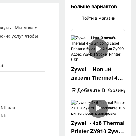
Больше вариантов
Пойти в магазин
родукта. Мы можем
ских услуг, чтобы
ый
Zywell - Новый
дизайн Thermal 4x6
Shipping Label
Добавить В Корзину
Printer с бумажной
бин Zy910 Адрес
INE или
Waybill Sticker
INE
Printer USB
Zywell - 4x6 Thermal
Printer ZY910 Zywell