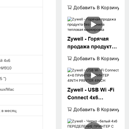
Immprimante 108 мм
Добавить В Корзину
тепловая
маркировка
Zywell - Горячая
продажа продукта
без чернила
Добавить В Корзину
й 4x6
тепловая
НИ910
маркировка
5 ")
nux/Mac
Zywell - USB Wi -Fi
Connect 4x6
ПРИНТЕР ПРИНТЕР
Добавить В Корзину
к в месяц
4INTH PRINTER
4INCH