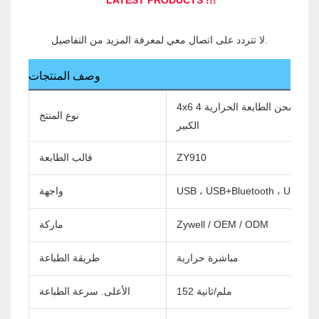
وصف المنتجات
4x6 تسمية الشحن الطابعة الحرارية 4INCH باركود الباركود الطابعة Waybill مع صندوق الورق
نوع المنتج
الكبير
ZY910
قالب الطابعة
USB ، USB+Bluetooth ، USB+wif
واجهة
Zywell / OEM / ODM
ماركة
مباشرة حرارية
طريقة الطباعة
152 ملم/ثانية
الأعلى. سرعة الطباعة