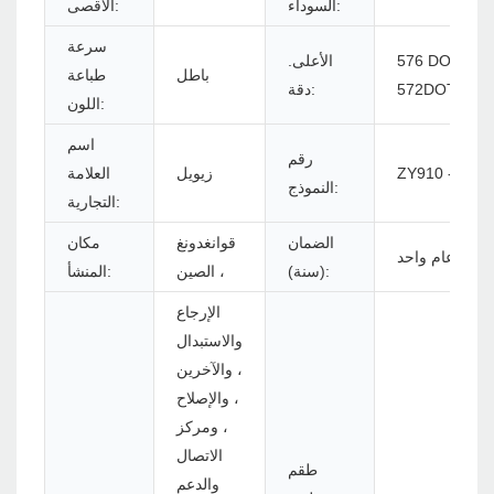
السوداء:
الأقصى:
سرعة
 DOTS/LINE أو
الأعلى.
باطل
طباعة
572DOTS/LI
دقة:
اللون:
اسم
رقم
ZY910 - U
زيويل
العلامة
النموذج:
التجارية:
الضمان
قوانغدونغ
مكان
عام واحد
(سنة):
، الصين
المنشأ:
الإرجاع
والاستبدال
، والآخرين
، والإصلاح
، ومركز
الاتصال
طقم
والدعم