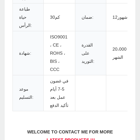
طباعة
شهور12
ضمان:
كم30
حياة
الرأس:
ISO9001
القدرة
، CE ،
20،000 قطعة في
على
ROHS ،
شهادة:
الشهر
التوريد:
BIS ،
CCC
في غضون
5-7 أيام
موعد
عمل بعد
التسليم:
تأكيد الدفع