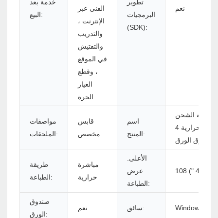
تطوير
خدمة بعد
نعم
الفني عبر
البرمجيات
البيع:
الإنترنت ،
(SDK):
والتدريب
والتفتيش
في الموقع
، وقطع
الغيار
الحرة
 تسمية الشحن
اسم
قابس
مواصفات
الحرارية 4x6 مع
المنتج:
مخصص
الملحقات:
Zy9
الأعلى.
مباشرة
طريقة
م (4.25 ")
عرض
حرارية
الطباعة:
الطباعة:
صندوق
Windows/Lin
سائق:
نعم
الورق: