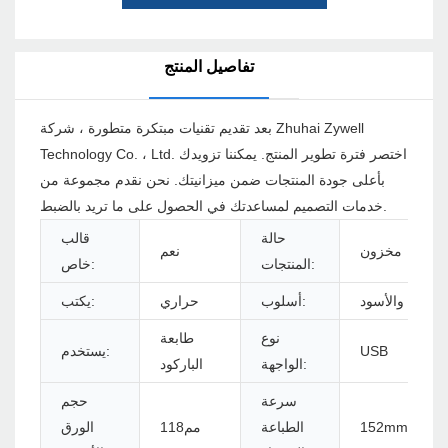
تفاصيل المنتج
بعد تقديم تقنيات مبتكرة متطورة ، شركة Zhuhai Zywell
Technology Co. ، Ltd. اختصر فترة تطوير المنتج. يمكننا تزويدك
بأعلى جودة المنتجات ضمن ميزانيتك. نحن نقدم مجموعة من
خدمات التصميم لمساعدتك في الحصول على ما تريد بالضبط.
حالة
قالب
مخزون
نعم
المنتجات:
خاص:
الأبيض والأسود
أسلوب:
حراري
يكتب:
نوع
طابعة
USB
يستخدم:
الواجهة:
الباركود
سرعة
حجم
152mm/s
الطباعة
مم118
الورق