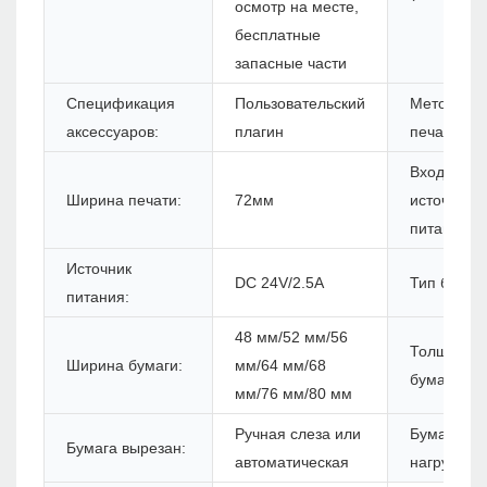
осмотр на месте,
бесплатные
запасные части
Спецификация
Пользовательский
Метод
аксессуаров:
плагин
печати:
Вход
Ширина печати:
72мм
источника
питания:
Источник
DC 24V/2.5A
Тип бумаги
питания:
48 мм/52 мм/56
Толщина
Ширина бумаги:
мм/64 мм/68
бумаги:
мм/76 мм/80 мм
Ручная слеза или
Бумажная
Бумага вырезан:
автоматическая
нагрузка: