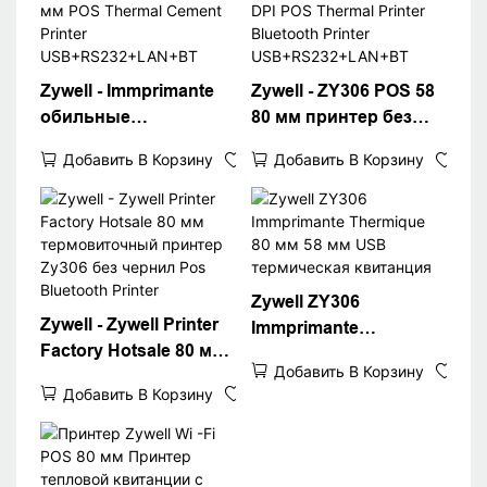
Zywell - Immprimante
Zywell - ZY306 POS 58
обильные
80 мм принтер без
интерфейсы Принтер
теплового драйвера
Добавить В Корзину
Добавить В Корзину
счетов ZY306 80 мм
300 DPI POS Thermal
POS Thermal Cement
Printer Bluetooth
Printer
Printer
USB+RS232+LAN+BT
USB+RS232+LAN+BT
Zywell ZY306
Zywell - Zywell Printer
Immprimante
Factory Hotsale 80 мм
Thermique 80 мм 58
Добавить В Корзину
термовиточный
мм USB термическая
Добавить В Корзину
принтер Zy306 без
квитанция
чернил Pos Bluetooth
Printer