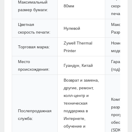
Максимальный
80мм
скорость
размер бумаги:
печати:
Цветная
Максимум
Нулевой
скорость печати:
Разрешени
Zywell Thermal
Номер
Торговая марка:
Printer
модели:
Место
Гарантия
Гуандун, Китай
происхождения:
(год):
Возврат и замена,
другие, ремонт,
колл-центр и
Комплект 
техническая
разработк
Послепродажная
поддержка в
программн
служба:
Интернете,
обеспечен
обучение и
(SDK):