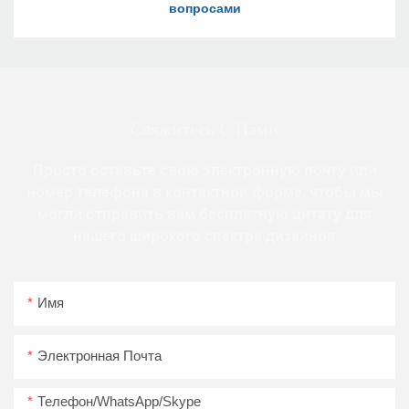
Свяжитесь С Нами
Просто оставьте свою электронную почту или
номер телефона в контактной форме, чтобы мы
могли отправить вам бесплатную цитату для
нашего широкого спектра дизайнов
Имя
Электронная Почта
Телефон/WhatsApp/Skype