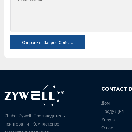
Отправить Запрос Сейчас
CONTACT D
Дом
Продукция
Zhuhai Zywell
Производитель
Услуга
принтера
и
Комплексное
О нас