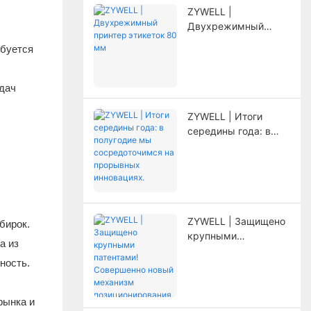
ZYWELL |
Двухрежимный
принтер этикеток 80
ебуется
мм
адач
ZYWELL | Итоги
середины года: в
полугодие мы
сосредоточимся на
прорывных
инновациях.
ZYWELL | Защищено
бирок.
крупными
а из
патентами!
ность.
Совершенно новый
механизм
позиционирования,
рынка и
значительно