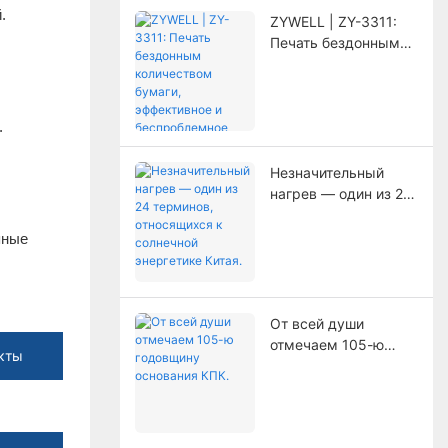
.
увеличивающий срок
ZYWELL | ZY-3311:
службы принтера.
Печать бездонным
количеством бумаги,
эффективное и
беспроблемное
.
обновление!
Незначительный
нагрев — один из 24
терминов,
относящихся к
пные
солнечной
энергетике Китая.
От всей души
отмечаем 105-ю
кты
годовщину
основания КПК.