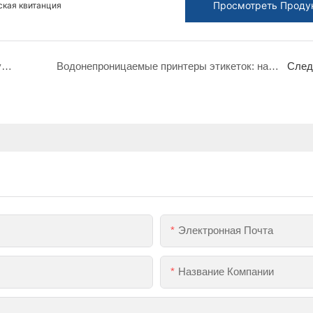
Просмотреть Проду
ская квитанция
Токсична ли термобумага? Что вам следует знать
Водонепроницаемые принтеры этикеток: надежный инструмент для работы в условиях повышенной влажности и в сложных условиях
След
Электронная Почта
Название Компании