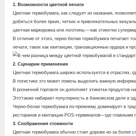
1. Возможности цветной печати
Цветная термобумага, как следует из названия, позволяе
добиться более ярких, четких и привлекательных визуаль
цветная маркировка или логотипы.—как этикетки суперма
В отличие от этого, черно-белая термобумага печатает т
печати, таких как квитанции, транзакционные ордера и пр
2. Сценарии применения
Цветная термобумага широко используется в отраслях, гд
В логистике это может помочь выделить важную информа
В розничной торговле он дополняет этикетки продуктов н
Это’также набирает популярность в банковском деле и з
Черно-белая термобумага по-прежнему доминирует в трад
ресторанов и квитанции POS-терминалов—где главными п
3. Соображения стоимости
Цветная термобумага обычно стоит дороже из-за более с