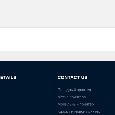
ETAILS
CONTACT US
Поводный принтер
Метка принтера
Мобильный принтер
Киоск тепловой принтер