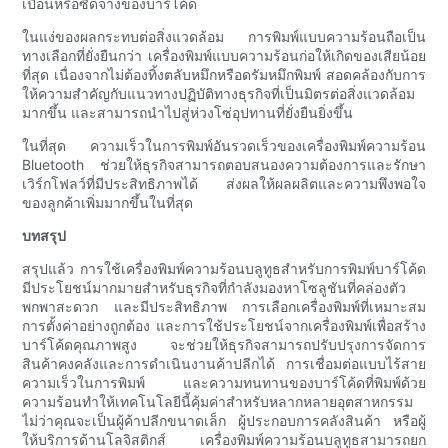
เปื้อนหรือซีดจางของบาร์โค้ด
ในแง่ของผลกระทบต่อสิ่งแวดล้อม การพิมพ์แบบความร้อนถือเป็น
ทางเลือกที่ยั่งยืนกว่า เครื่องพิมพ์แบบความร้อนก่อให้เกิดของเสียน้อย
ที่สุด เนื่องจากไม่ต้องทิ้งตลับหมึกหรือดรัมหมึกพิมพ์ สอดคล้องกับการ
ให้ความสำคัญกับแนวทางปฏิบัติทางธุรกิจที่เป็นมิตรต่อสิ่งแวดล้อม
มากขึ้น และสามารถนำไปสู่ห่วงโซ่อุปทานที่ยั่งยืนยิ่งขึ้น
ในที่สุด ความเร็วในการพิมพ์อันรวดเร็วของเครื่องพิมพ์ความร้อน
Bluetooth ช่วยให้ธุรกิจสามารถตอบสนองความต้องการและรักษา
เวิร์กโฟลว์ที่มีประสิทธิภาพได้ ส่งผลให้ผลผลิตและความพึงพอใจ
ของลูกค้าเพิ่มมากขึ้นในที่สุด
บทสรุป
สรุปแล้ว การใช้เครื่องพิมพ์ความร้อนบลูทูธสำหรับการพิมพ์บาร์โค้ด
มีประโยชน์มากมายสำหรับธุรกิจที่กำลังมองหาโซลูชันที่คล่องตัว
พกพาสะดวก และมีประสิทธิภาพ การเลือกเครื่องพิมพ์ที่เหมาะสม
การตั้งค่าอย่างถูกต้อง และการใช้ประโยชน์จากเครื่องพิมพ์เพื่อสร้าง
บาร์โค้ดคุณภาพสูง จะช่วยให้ธุรกิจสามารถปรับปรุงการจัดการ
สินค้าคงคลังและการดำเนินงานค้าปลีกได้ การเชื่อมต่อแบบไร้สาย
ความเร็วในการพิมพ์ และความทนทานของบาร์โค้ดที่พิมพ์ด้วย
ความร้อนทำให้เทคโนโลยีนี้คุ้มค่าสำหรับหลากหลายอุตสาหกรรม
ไม่ว่าคุณจะเป็นผู้ค้าปลีกขนาดเล็ก ผู้ประกอบการคลังสินค้า หรือผู้
ให้บริการด้านโลจิสติกส์ เครื่องพิมพ์ความร้อนบลูทูธสามารถยก