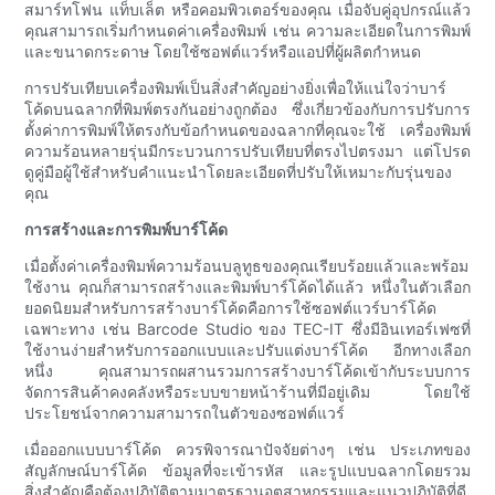
สมาร์ทโฟน แท็บเล็ต หรือคอมพิวเตอร์ของคุณ เมื่อจับคู่อุปกรณ์แล้ว
คุณสามารถเริ่มกำหนดค่าเครื่องพิมพ์ เช่น ความละเอียดในการพิมพ์
และขนาดกระดาษ โดยใช้ซอฟต์แวร์หรือแอปที่ผู้ผลิตกำหนด
การปรับเทียบเครื่องพิมพ์เป็นสิ่งสำคัญอย่างยิ่งเพื่อให้แน่ใจว่าบาร์
โค้ดบนฉลากที่พิมพ์ตรงกันอย่างถูกต้อง ซึ่งเกี่ยวข้องกับการปรับการ
ตั้งค่าการพิมพ์ให้ตรงกับข้อกำหนดของฉลากที่คุณจะใช้ เครื่องพิมพ์
ความร้อนหลายรุ่นมีกระบวนการปรับเทียบที่ตรงไปตรงมา แต่โปรด
ดูคู่มือผู้ใช้สำหรับคำแนะนำโดยละเอียดที่ปรับให้เหมาะกับรุ่นของ
คุณ
การสร้างและการพิมพ์บาร์โค้ด
เมื่อตั้งค่าเครื่องพิมพ์ความร้อนบลูทูธของคุณเรียบร้อยแล้วและพร้อม
ใช้งาน คุณก็สามารถสร้างและพิมพ์บาร์โค้ดได้แล้ว หนึ่งในตัวเลือก
ยอดนิยมสำหรับการสร้างบาร์โค้ดคือการใช้ซอฟต์แวร์บาร์โค้ด
เฉพาะทาง เช่น Barcode Studio ของ TEC-IT ซึ่งมีอินเทอร์เฟซที่
ใช้งานง่ายสำหรับการออกแบบและปรับแต่งบาร์โค้ด อีกทางเลือก
หนึ่ง คุณสามารถผสานรวมการสร้างบาร์โค้ดเข้ากับระบบการ
จัดการสินค้าคงคลังหรือระบบขายหน้าร้านที่มีอยู่เดิม โดยใช้
ประโยชน์จากความสามารถในตัวของซอฟต์แวร์
เมื่อออกแบบบาร์โค้ด ควรพิจารณาปัจจัยต่างๆ เช่น ประเภทของ
สัญลักษณ์บาร์โค้ด ข้อมูลที่จะเข้ารหัส และรูปแบบฉลากโดยรวม
สิ่งสำคัญคือต้องปฏิบัติตามมาตรฐานอุตสาหกรรมและแนวปฏิบัติที่ดี