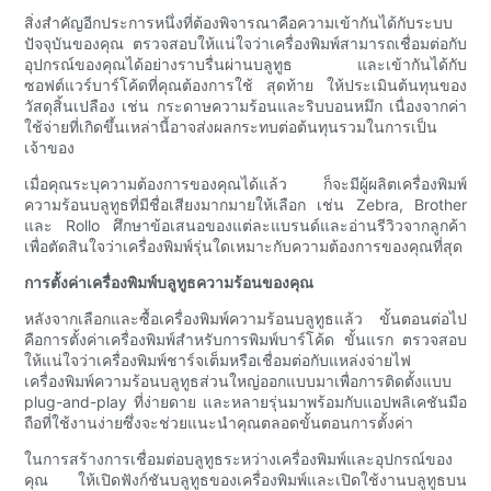
สิ่งสำคัญอีกประการหนึ่งที่ต้องพิจารณาคือความเข้ากันได้กับระบบ
ปัจจุบันของคุณ ตรวจสอบให้แน่ใจว่าเครื่องพิมพ์สามารถเชื่อมต่อกับ
อุปกรณ์ของคุณได้อย่างราบรื่นผ่านบลูทูธ และเข้ากันได้กับ
ซอฟต์แวร์บาร์โค้ดที่คุณต้องการใช้ สุดท้าย ให้ประเมินต้นทุนของ
วัสดุสิ้นเปลือง เช่น กระดาษความร้อนและริบบอนหมึก เนื่องจากค่า
ใช้จ่ายที่เกิดขึ้นเหล่านี้อาจส่งผลกระทบต่อต้นทุนรวมในการเป็น
เจ้าของ
เมื่อคุณระบุความต้องการของคุณได้แล้ว ก็จะมีผู้ผลิตเครื่องพิมพ์
ความร้อนบลูทูธที่มีชื่อเสียงมากมายให้เลือก เช่น Zebra, Brother
และ Rollo ศึกษาข้อเสนอของแต่ละแบรนด์และอ่านรีวิวจากลูกค้า
เพื่อตัดสินใจว่าเครื่องพิมพ์รุ่นใดเหมาะกับความต้องการของคุณที่สุด
การตั้งค่าเครื่องพิมพ์บลูทูธความร้อนของคุณ
หลังจากเลือกและซื้อเครื่องพิมพ์ความร้อนบลูทูธแล้ว ขั้นตอนต่อไป
คือการตั้งค่าเครื่องพิมพ์สำหรับการพิมพ์บาร์โค้ด ขั้นแรก ตรวจสอบ
ให้แน่ใจว่าเครื่องพิมพ์ชาร์จเต็มหรือเชื่อมต่อกับแหล่งจ่ายไฟ
เครื่องพิมพ์ความร้อนบลูทูธส่วนใหญ่ออกแบบมาเพื่อการติดตั้งแบบ
plug-and-play ที่ง่ายดาย และหลายรุ่นมาพร้อมกับแอปพลิเคชันมือ
ถือที่ใช้งานง่ายซึ่งจะช่วยแนะนำคุณตลอดขั้นตอนการตั้งค่า
ในการสร้างการเชื่อมต่อบลูทูธระหว่างเครื่องพิมพ์และอุปกรณ์ของ
คุณ ให้เปิดฟังก์ชันบลูทูธของเครื่องพิมพ์และเปิดใช้งานบลูทูธบน