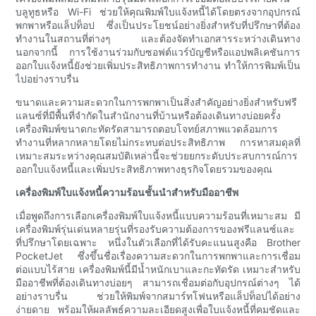
บลูทูธหรือ Wi-Fi ช่วยให้คุณพิมพ์ใบแจ้งหนี้ได้โดยตรงจากอุปกรณ์
พกพาหรือแล็ปท็อป ซึ่งเป็นประโยชน์อย่างยิ่งสำหรับที่ปรึกษาที่ต้อง
ทำงานในสถานที่ต่างๆ และต้องจัดทำเอกสารระหว่างเดินทาง
นอกจากนี้ การใช้งานร่วมกับซอฟต์แวร์บัญชีหรือแอปพลิเคชันการ
ออกใบแจ้งหนี้ยังช่วยเพิ่มประสิทธิภาพการทำงาน ทำให้การพิมพ์เป็น
ไปอย่างราบรื่น
ขนาดและความสะดวกในการพกพาเป็นสิ่งสำคัญอย่างยิ่งสำหรับฟรี
แลนซ์ที่มีพื้นที่จำกัดในสำนักงานที่บ้านหรือต้องเดินทางบ่อยครั้ง
เครื่องพิมพ์ขนาดกะทัดรัดสามารถตอบโจทย์สภาพแวดล้อมการ
ทำงานที่หลากหลายโดยไม่กระทบต่อประสิทธิภาพ การหาสมดุลที่
เหมาะสมระหว่างคุณสมบัติเหล่านี้จะช่วยยกระดับประสบการณ์การ
ออกใบแจ้งหนี้และเพิ่มประสิทธิภาพทางธุรกิจโดยรวมของคุณ
เครื่องพิมพ์ใบแจ้งหนี้ความร้อนชั้นนำสำหรับมืออาชีพ
เมื่อพูดถึงการเลือกเครื่องพิมพ์ใบแจ้งหนี้แบบความร้อนที่เหมาะสม มี
เครื่องพิมพ์รุ่นเด่นหลายรุ่นที่รองรับความต้องการของฟรีแลนซ์และ
ที่ปรึกษาโดยเฉพาะ หนึ่งในตัวเลือกที่ได้รับคะแนนสูงคือ Brother
PocketJet ซึ่งขึ้นชื่อเรื่องความสะดวกในการพกพาและการเชื่อม
ต่อแบบไร้สาย เครื่องพิมพ์นี้มีน้ำหนักเบาและกะทัดรัด เหมาะสำหรับ
มืออาชีพที่ต้องเดินทางบ่อยๆ สามารถเชื่อมต่อกับอุปกรณ์ต่างๆ ได้
อย่างราบรื่น ช่วยให้พิมพ์จากสมาร์ทโฟนหรือแล็ปท็อปได้อย่าง
ง่ายดาย พร้อมให้ผลลัพธ์ความละเอียดสูงเพื่อใบแจ้งหนี้ที่คมชัดและ