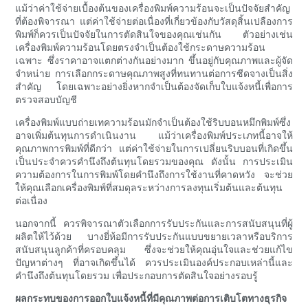
แม้ว่าค่าใช้จ่ายเบื้องต้นของเครื่องพิมพ์ความร้อนจะเป็นปัจจัยสำคัญ
ที่ต้องพิจารณา แต่ค่าใช้จ่ายต่อเนื่องที่เกี่ยวข้องกับวัสดุสิ้นเปลืองการ
พิมพ์ก็ควรเป็นปัจจัยในการตัดสินใจของคุณเช่นกัน ตัวอย่างเช่น
เครื่องพิมพ์ความร้อนโดยตรงจำเป็นต้องใช้กระดาษความร้อน
เฉพาะ ซึ่งราคาอาจแตกต่างกันอย่างมาก ขึ้นอยู่กับคุณภาพและผู้จัด
จำหน่าย การเลือกกระดาษคุณภาพสูงที่ทนทานต่อการซีดจางเป็นสิ่ง
สำคัญ โดยเฉพาะอย่างยิ่งหากจำเป็นต้องจัดเก็บใบแจ้งหนี้เพื่อการ
ตรวจสอบบัญชี
เครื่องพิมพ์แบบถ่ายเทความร้อนมักจำเป็นต้องใช้ริบบอนหมึกพิมพ์ซึ่ง
อาจเพิ่มต้นทุนการดำเนินงาน แม้ว่าเครื่องพิมพ์ประเภทนี้อาจให้
คุณภาพการพิมพ์ที่ดีกว่า แต่ค่าใช้จ่ายในการเปลี่ยนริบบอนที่เกิดขึ้น
เป็นประจำควรคำนึงถึงต้นทุนโดยรวมของคุณ ดังนั้น การประเมิน
ความต้องการในการพิมพ์โดยคำนึงถึงการใช้งานที่คาดหวัง จะช่วย
ให้คุณเลือกเครื่องพิมพ์ที่สมดุลระหว่างการลงทุนเริ่มต้นและต้นทุน
ต่อเนื่อง
นอกจากนี้ ควรพิจารณาตัวเลือกการรับประกันและการสนับสนุนที่ผู้
ผลิตให้ไว้ด้วย บางยี่ห้อมีการรับประกันแบบขยายเวลาหรือบริการ
สนับสนุนลูกค้าที่ครอบคลุม ซึ่งจะช่วยให้คุณอุ่นใจและช่วยแก้ไข
ปัญหาต่างๆ ที่อาจเกิดขึ้นได้ ควรประเมินองค์ประกอบเหล่านี้และ
คำนึงถึงต้นทุนโดยรวม เพื่อประกอบการตัดสินใจอย่างรอบรู้
ผลกระทบของการออกใบแจ้งหนี้ที่มีคุณภาพต่อการเติบโตทางธุรกิจ