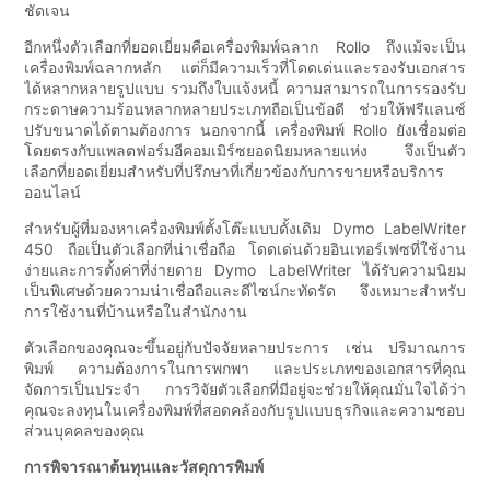
ชัดเจน
อีกหนึ่งตัวเลือกที่ยอดเยี่ยมคือเครื่องพิมพ์ฉลาก Rollo ถึงแม้จะเป็น
เครื่องพิมพ์ฉลากหลัก แต่ก็มีความเร็วที่โดดเด่นและรองรับเอกสาร
ได้หลากหลายรูปแบบ รวมถึงใบแจ้งหนี้ ความสามารถในการรองรับ
กระดาษความร้อนหลากหลายประเภทถือเป็นข้อดี ช่วยให้ฟรีแลนซ์
ปรับขนาดได้ตามต้องการ นอกจากนี้ เครื่องพิมพ์ Rollo ยังเชื่อมต่อ
โดยตรงกับแพลตฟอร์มอีคอมเมิร์ซยอดนิยมหลายแห่ง จึงเป็นตัว
เลือกที่ยอดเยี่ยมสำหรับที่ปรึกษาที่เกี่ยวข้องกับการขายหรือบริการ
ออนไลน์
สำหรับผู้ที่มองหาเครื่องพิมพ์ตั้งโต๊ะแบบดั้งเดิม Dymo LabelWriter
450 ถือเป็นตัวเลือกที่น่าเชื่อถือ โดดเด่นด้วยอินเทอร์เฟซที่ใช้งาน
ง่ายและการตั้งค่าที่ง่ายดาย Dymo LabelWriter ได้รับความนิยม
เป็นพิเศษด้วยความน่าเชื่อถือและดีไซน์กะทัดรัด จึงเหมาะสำหรับ
การใช้งานที่บ้านหรือในสำนักงาน
ตัวเลือกของคุณจะขึ้นอยู่กับปัจจัยหลายประการ เช่น ปริมาณการ
พิมพ์ ความต้องการในการพกพา และประเภทของเอกสารที่คุณ
จัดการเป็นประจำ การวิจัยตัวเลือกที่มีอยู่จะช่วยให้คุณมั่นใจได้ว่า
คุณจะลงทุนในเครื่องพิมพ์ที่สอดคล้องกับรูปแบบธุรกิจและความชอบ
ส่วนบุคคลของคุณ
การพิจารณาต้นทุนและวัสดุการพิมพ์