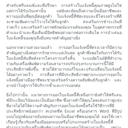
สำหรับฟรีแลนซ์และที่ปรึกษา การสร้างใบแจ้งหนี้คุณภาพสูงไม่ใช่
แค่การได้รับเงินเท่านั้น แต่ยังสะท้อนถึงความเป็นมืออาชีพและ
ความมุ่งมั่นที่คุณมีต่อลูกค้า ใบแจ้งหนี้ที่ชัดเจนและมีโครงสร้างที่ดี
จะช่วยเพิ่มความไว้วางใจให้กับลูกค้า ส่งเสริมการชำระเงินที่
รวดเร็ว และเสริมสร้างภาพลักษณ์แบรนด์ของคุณ ในอุตสาหกรรมที่
คำแนะนำและชื่อเสียงมีอิทธิพลอย่างมากต่อการเติบโต การนำเสนอ
ใบแจ้งหนี้ของคุณจึงมีบทบาทสำคัญอย่างยิ่ง
นอกจากความสวยงามแล้ว การออกใบแจ้งหนี้ที่ตรงเวลาก็มีความ
สำคัญอย่างยิ่งต่อการรักษากระแสเงินสด ลูกค้าพึงพอใจกับการได้รับ
ใบแจ้งหนี้ทันทีหลังจากโครงการเสร็จสิ้น ระบบอัตโนมัติที่ทำงาน
ร่วมกับเครื่องพิมพ์ความร้อนสามารถปรับปรุงกระบวนการนี้ให้มี
ประสิทธิภาพยิ่งขึ้น ช่วยให้สามารถแก้ไขและปรับเปลี่ยนใบแจ้งหนี้
ได้อย่างรวดเร็ว การสื่อสารที่มีประสิทธิภาพผ่านระบบการออกใบ
แจ้งหนี้อย่างมืออาชีพจะช่วยเสริมสร้างความสัมพันธ์กับลูกค้า และ
อาจนำไปสู่การใช้บริการซ้ำและการบอกต่อ
ยิ่งไปกว่านั้น แนวทางการออกใบแจ้งหนี้ที่เหนือกว่ายังทำให้ฟรีแลน
ซ์มีระเบียบวินัยและเป็นมืออาชีพ ซึ่งอาจทำให้คุณโดดเด่นกว่าคู่แข่ง
ที่อาจไม่ได้ให้ความสำคัญกับการออกใบแจ้งหนี้หรือใช้วิธีการที่มี
ประสิทธิภาพน้อยกว่า สเปรดชีต Excel หรือเอกสาร Word ที่มีรูป
แบบไม่ถูกต้องอาจบั่นทอนความเป็นมืออาชีพของคุณได้ ลองใช้เวลา
เรียนรู้เกี่ยวกับเครื่องมือออกแบบหรือโปรแกรมสร้างใบแจ้งหนี้ที่
ทำงานร่วมกับเครื่องพิมพ์ความร้อนของคุณได้อย่างราบรื่น เพราะ