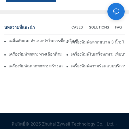
บทความที่แนะนำ
CASES
SOLUTIONS
FAQ
เคล็ดลับและคำแนะนำในการซื้อเครื่องพิมพ์ฉลากขนาด 4 นิ้วที่คุณต้อง
เครื่องพิมพ์ฉลากขนาด 3 นิ้ว: 
เครื่องพิมพ์พกพา: ทางเลือกที่สะดวกสำหรับการพิมพ์ทุกที่ทุกเวลา
เครื่องพิมพ์ใบเสร็จพกพา: เพิ่มป
เครื่องพิมพ์ฉลากพกพา: สร้างฉลากส่วนตัวได้อย่างง่ายดาย
เครื่องพิมพ์ความร้อนแบบบริการ
ลิขสิทธิ์© 2025 Zhuhai Zywell Technology Co. , Ltd. -