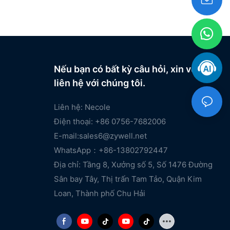
Nếu bạn có bất kỳ câu hỏi, xin vui lòng
liên hệ với chúng tôi.
Liên hệ: Necole
Điện thoại: +86 0756-7682006
E-mail:
sales6@zywell.net
WhatsApp：+86-13802792447
Địa chỉ: Tầng 8, Xưởng số 5, Số 1476 Đường
Sân bay Tây, Thị trấn Tam Tảo, Quận Kim
Loan, Thành phố Chu Hải