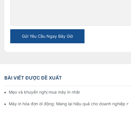
Gửi Yêu Cầu Ngay Bây Giờ
BÀI VIẾT ĐƯỢC ĐỀ XUẤT
Mẹo và khuyến nghị mua máy in nhãn 4 inch mà bạn phải biết 
Máy in hóa đơn di động: Mang lại hiệu quả cho doanh nghiệp n