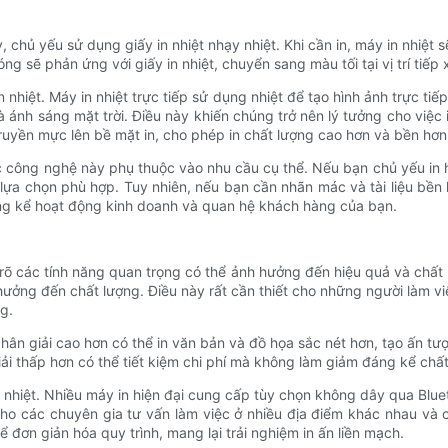
y, chủ yếu sử dụng giấy in nhiệt nhạy nhiệt. Khi cần in, máy in nhiệt
ẽ phản ứng với giấy in nhiệt, chuyển sang màu tối tại vị trí tiếp xú
n nhiệt. Máy in nhiệt trực tiếp sử dụng nhiệt để tạo hình ảnh trực ti
 ánh sáng mặt trời. Điều này khiến chúng trở nên lý tưởng cho việc 
uyền mực lên bề mặt in, cho phép in chất lượng cao hơn và bền hơn, p
các công nghệ này phụ thuộc vào nhu cầu cụ thể. Nếu bạn chủ yếu in
à lựa chọn phù hợp. Tuy nhiên, nếu bạn cần nhãn mác và tài liệu bền 
áng kể hoạt động kinh doanh và quan hệ khách hàng của bạn.
 rõ các tính năng quan trọng có thể ảnh hưởng đến hiệu quả và chất l
ởng đến chất lượng. Điều này rất cần thiết cho những người làm vi
g.
hân giải cao hơn có thể in văn bản và đồ họa sắc nét hơn, tạo ấn tư
iải thấp hơn có thể tiết kiệm chi phí mà không làm giảm đáng kể chất
 nhiệt. Nhiều máy in hiện đại cung cấp tùy chọn không dây qua Bluet
ho các chuyên gia tư vấn làm việc ở nhiều địa điểm khác nhau và c
đơn giản hóa quy trình, mang lại trải nghiệm in ấn liền mạch.