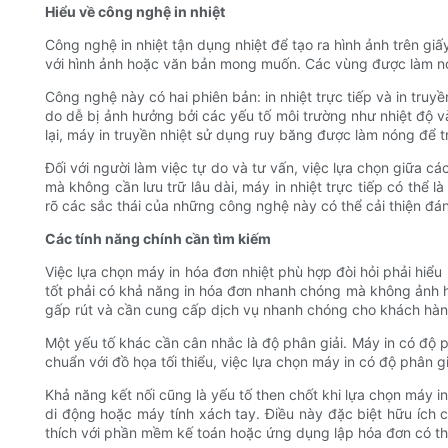
Hiểu về công nghệ in nhiệt
Công nghệ in nhiệt tận dụng nhiệt để tạo ra hình ảnh trên giấ
với hình ảnh hoặc văn bản mong muốn. Các vùng được làm nóng s
Công nghệ này có hai phiên bản: in nhiệt trực tiếp và in truyề
do dễ bị ảnh hưởng bởi các yếu tố môi trường như nhiệt độ và
lại, máy in truyền nhiệt sử dụng ruy băng được làm nóng để tr
Đối với người làm việc tự do và tư vấn, việc lựa chọn giữa 
mà không cần lưu trữ lâu dài, máy in nhiệt trực tiếp có thể l
rõ các sắc thái của những công nghệ này có thể cải thiện đ
Các tính năng chính cần tìm kiếm
Việc lựa chọn máy in hóa đơn nhiệt phù hợp đòi hỏi phải hiểu
tốt phải có khả năng in hóa đơn nhanh chóng mà không ảnh hư
gấp rút và cần cung cấp dịch vụ nhanh chóng cho khách hàn
Một yếu tố khác cần cân nhắc là độ phân giải. Máy in có độ p
chuẩn với đồ họa tối thiểu, việc lựa chọn máy in có độ phân g
Khả năng kết nối cũng là yếu tố then chốt khi lựa chọn máy in
di động hoặc máy tính xách tay. Điều này đặc biệt hữu ích c
thích với phần mềm kế toán hoặc ứng dụng lập hóa đơn có thể 