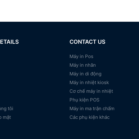
ETAILS
CONTACT US
Máy in Pos
Máy in nhãn
Máy in di động
Máy in nhiệt kiosk
Cơ chế máy in nhiệt
Phụ kiện POS
úng tôi
Máy in ma trận chấm
o mật
Các phụ kiện khác