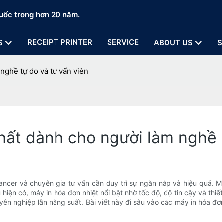
uốc trong hơn 20 năm.
RECEIPT PRINTER
SERVICE
S
ABOUT US
S
nghề tự do và tư vấn viên
nhất dành cho người làm nghề 
ncer và chuyên gia tư vấn cần duy trì sự ngăn nắp và hiệu quả. M
 hiện có, máy in hóa đơn nhiệt nổi bật nhờ tốc độ, độ tin cậy và th
ên nghiệp lẫn năng suất. Bài viết này đi sâu vào các máy in hóa đơ