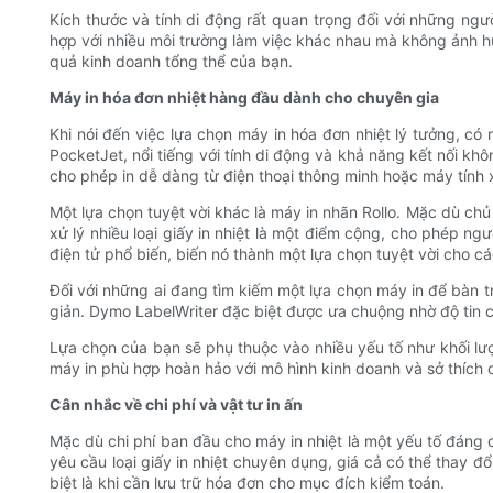
Kích thước và tính di động rất quan trọng đối với những ng
hợp với nhiều môi trường làm việc khác nhau mà không ảnh hư
quả kinh doanh tổng thể của bạn.
Máy in hóa đơn nhiệt hàng đầu dành cho chuyên gia
Khi nói đến việc lựa chọn máy in hóa đơn nhiệt lý tưởng, c
PocketJet, nổi tiếng với tính di động và khả năng kết nối kh
cho phép in dễ dàng từ điện thoại thông minh hoặc máy tính x
Một lựa chọn tuyệt vời khác là máy in nhãn Rollo. Mặc dù chủ
xử lý nhiều loại giấy in nhiệt là một điểm cộng, cho phép ngư
điện tử phổ biến, biến nó thành một lựa chọn tuyệt vời cho c
Đối với những ai đang tìm kiếm một lựa chọn máy in để bàn t
giản. Dymo LabelWriter đặc biệt được ưa chuộng nhờ độ tin c
Lựa chọn của bạn sẽ phụ thuộc vào nhiều yếu tố như khối lượn
máy in phù hợp hoàn hảo với mô hình kinh doanh và sở thích 
Cân nhắc về chi phí và vật tư in ấn
Mặc dù chi phí ban đầu cho máy in nhiệt là một yếu tố đáng câ
yêu cầu loại giấy in nhiệt chuyên dụng, giá cả có thể thay đ
biệt là khi cần lưu trữ hóa đơn cho mục đích kiểm toán.