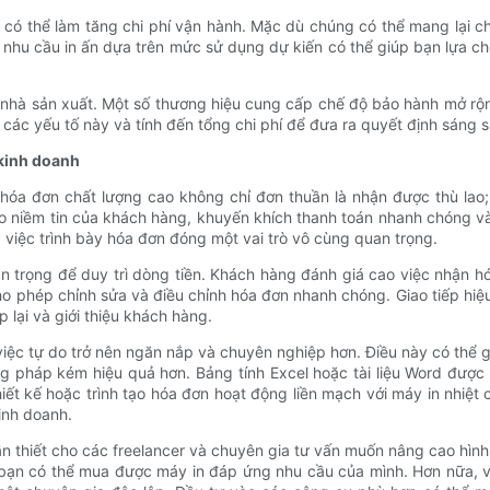
có thể làm tăng chi phí vận hành. Mặc dù chúng có thể mang lại chấ
á nhu cầu in ấn dựa trên mức sử dụng dự kiến ​​có thể giúp bạn lựa 
 nhà sản xuất. Một số thương hiệu cung cấp chế độ bảo hành mở rộ
 các yếu tố này và tính đến tổng chi phí để đưa ra quyết định sáng s
 kinh doanh
ảo hóa đơn chất lượng cao không chỉ đơn thuần là nhận được thù la
ao niềm tin của khách hàng, khuyến khích thanh toán nhanh chóng v
 việc trình bày hóa đơn đóng một vai trò vô cùng quan trọng.
n trọng để duy trì dòng tiền. Khách hàng đánh giá cao việc nhận 
 cho phép chỉnh sửa và điều chỉnh hóa đơn nhanh chóng. Giao tiếp h
 lại và giới thiệu khách hàng.
iệc tự do trở nên ngăn nắp và chuyên nghiệp hơn. Điều này có thể gi
g pháp kém hiệu quả hơn. Bảng tính Excel hoặc tài liệu Word được
hiết kế hoặc trình tạo hóa đơn hoạt động liền mạch với máy in nhi
inh doanh.
cần thiết cho các freelancer và chuyên gia tư vấn muốn nâng cao hì
, bạn có thể mua được máy in đáp ứng nhu cầu của mình. Hơn nữa, v