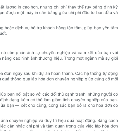
t lượng in cao hơn, nhưng chi phí thay thế ruy băng định kỳ
chọn được một máy in cân bằng giữa chi phí đầu tư ban đầu và
ng hoặc dịch vụ hỗ trợ khách hàng tận tâm, giúp bạn yên tâm
uốt.
o; nó còn phản ánh sự chuyên nghiệp và cam kết của bạn với
à nâng cao hình ảnh thương hiệu. Trong một ngành mà sự giới
hóa đơn ngay sau khi dự án hoàn thành. Các hệ thống tự động
iệu quả thông qua lập hóa đơn chuyên nghiệp giúp củng cố mối
úp bạn nổi bật so với các đối thủ cạnh tranh, những người có
 định dạng kém có thể làm giảm tính chuyên nghiệp của bạn.
ệt của bạn — xét cho cùng, công sức bạn bỏ ra cho hóa đơn có
nh ảnh chuyên nghiệp và duy trì hiệu quả hoạt động. Bằng cách
iệc cân nhắc chi phí và tầm quan trọng của việc lập hóa đơn