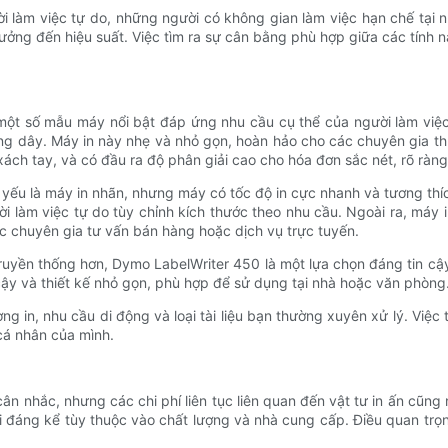
ười làm việc tự do, những người có không gian làm việc hạn chế tại
ởng đến hiệu suất. Việc tìm ra sự cân bằng phù hợp giữa các tính nă
ó một số mẫu máy nổi bật đáp ứng nhu cầu cụ thể của người làm việc
ông dây. Máy in này nhẹ và nhỏ gọn, hoàn hảo cho các chuyên gia thư
ách tay, và có đầu ra độ phân giải cao cho hóa đơn sắc nét, rõ ràng
 yếu là máy in nhãn, nhưng máy có tốc độ in cực nhanh và tương thí
ời làm việc tự do tùy chỉnh kích thước theo nhu cầu. Ngoài ra, máy 
ác chuyên gia tư vấn bán hàng hoặc dịch vụ trực tuyến.
ruyền thống hơn, Dymo LabelWriter 450 là một lựa chọn đáng tin cậy.
ậy và thiết kế nhỏ gọn, phù hợp để sử dụng tại nhà hoặc văn phòng
g in, nhu cầu di động và loại tài liệu bạn thường xuyên xử lý. Việ
cá nhân của mình.
n nhắc, nhưng các chi phí liên tục liên quan đến vật tư in ấn cũng 
ổi đáng kể tùy thuộc vào chất lượng và nhà cung cấp. Điều quan trọ