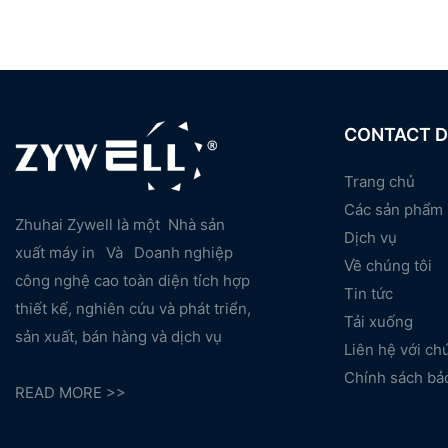
CONTACT D
Trang chủ
Các sản phẩm
Zhuhai Zywell là một
Nhà sản
Dịch vụ
xuất máy in
Và
Doanh nghiệp
Về chúng tôi
công nghệ cao toàn diện tích hợp
Tin tức
thiết kế, nghiên cứu và phát triển,
Tải xuống
sản xuất, bán hàng và dịch vụ
Liên hệ với ch
Chính sách bả
READ MORE >>