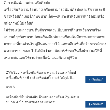
7. การพิมพ์ภาพถ่ายหรือศิลปะ
เครื่องพิมพ์ความร้อนบางเครื่องสามารถพิมพ์ศิลปะสายสีขาวและสี
ขาวหรือสติกเกอร์ภาพขนาดเล็ก—เหมาะสำหรับการทำอัลบัมหรือ
ผนังภาพมินิมัลลิสต์
ไม่ว่าจะเป็นการประดิษฐ์การจัดระเบียบการศึกษาหรือการสร้าง
แบรนด์ธุรกิจขนาดเล็กเครื่องพิมพ์ความร้อนนั้นมีความหลากหลาย
มากกว่าที่คนส่วนใหญ่จินตนาการไว้ แอพพลิเคชั่นที่สร้างสรรค์ของ
พวกเขาขยายออกไปได้ดีกว่าเคาน์เตอร์ชำระเงินซึ่งนำเสนอวิธีที่
เหมาะสมและใช้งานง่ายเพื่อนำแนวคิดมาสู่ชีวิต
ZYWELL - เครื่องพิมพ์ฉลากความร้อนเดสก์ท็อป
เครื่องพิมพ์ 4x6 เครื่องพิมพ์สติ๊กเกอร์ Waybill
ดูผลิตภัณฑ์
เครื่องพิมพ์ impresora trmica พร้อมกระดาษ bin
จาก
$
usb+bt
เครื่องพิมพ์ใบนำส่งสินค้าแบบความร้อน Zy-4310
ขนาด 4 นิ้ว สำหรับคลังสินค้าด่วน
ดูผลิตภัณฑ์