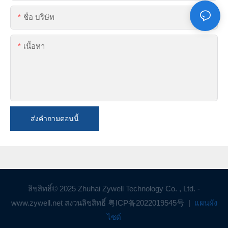
ชื่อ บริษัท
เนื้อหา
ส่งคำถามตอนนี้
ลิขสิทธิ์© 2025 Zhuhai Zywell Technology Co. , Ltd. -
www.zywell.net สงวนลิขสิทธิ์
粤ICP备2022019545号
|
แผนผัง
ไซต์