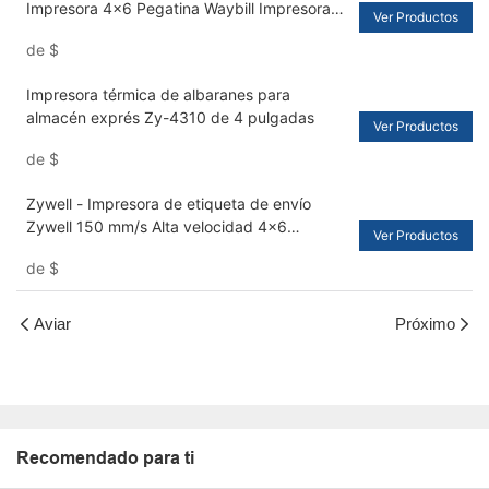
Impresora 4x6 Pegatina Waybill Impresora
Ver Productos
Trmica con papel de papel USB+BT
de
$
Impresora térmica de albaranes para
almacén exprés Zy-4310 de 4 pulgadas
Ver Productos
de
$
Zywell - Impresora de etiqueta de envío
Zywell 150 mm/s Alta velocidad 4x6
Ver Productos
Impresión de etiqueta térmica directa para
de
$
paquetes USB+LAN
Aviar
Próximo
Recomendado para ti