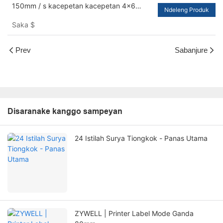
150mm / s kacepetan kacepetan 4x6
Ndeleng Produk
percetakan label termal langsung kanggo
Saka
$
paket USB + lan
Prev
Sabanjure
Disaranake kanggo sampeyan
24 Istilah Surya Tiongkok - Panas Utama
ZYWELL | Printer Label Mode Ganda