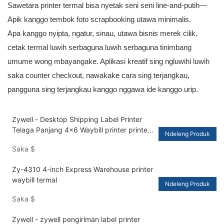
Sawetara printer termal bisa nyetak seni seni line-and-putih—
Apik kanggo tembok foto scrapbooking utawa minimalis.
Apa kanggo nyipta, ngatur, sinau, utawa bisnis merek cilik,
cetak termal luwih serbaguna luwih serbaguna tinimbang
umume wong mbayangake. Aplikasi kreatif sing ngluwihi luwih
saka counter checkout, nawakake cara sing terjangkau,
pangguna sing terjangkau kanggo nggawa ide kanggo urip.
Zywell - Desktop Shipping Label Printer
Telaga Panjang 4x6 Waybill printer printer
Ndeleng Produk
Impresora Trmica kanthi kertas BIN USB +
Saka
$
BT
Zy-4310 4-inch Express Warehouse printer
waybill termal
Ndeleng Produk
Saka
$
Zywell - zywell pengiriman label printer