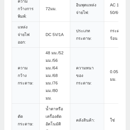
ความ
อินพุตแหล่ง
AC 100V-
กว้างการ
72มม.
จ่ายไฟ:
50/60HZ
พิมพ์:
แหล่ง
ประเภท
กระดาษรั
จ่ายไฟ
DC 5V/1A
กระดาษ:
ร้อน
ออก:
48 มม./52
มม./56
ความ
มม./64
ความหนา
0.053 ~ 0.
กว้าง
มม./68
ของ
มม.
กระดาษ:
มม./76
กระดาษ:
มม./80
มม.
น้ำตาหรือ
ตัด
เครื่องตัด
คลังสินค้า:
ใช่
กระดาษ:
อัตโนมัติ