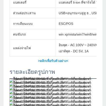
แบตเตอรี่
แบตเตอรี่ li-ion ที่ชาร์จได้ 7.4
ส่วนต่อประสาน
USB+อนุกรม+บลูทู ธ , USB+อนุก
การเลียนแบบ
ESC/POS
คนขับรถ
win xp/vista/win7/win8/win10/w
อินพุต - AC 100V ~ 240V/60Hz
แหล่งจ่ายไฟ
เอาท์พุท - DC 5V, 1A
>คลิกเพื่อรับตัวอย่าง<
รายละเอียดรูปภาพ