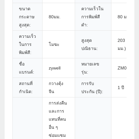
ขนาด
ความเร็วใน
กระดาษ
80มม.
การพิมพ์สี
80 มม./s
สูงสุด:
ดำ:
ความเร็ว
สูงสุด
203 DPI (8 
ในการ
โมฆะ
ปณิธาน:
มม.)
พิมพ์สี:
ชื่อ
หมายเลข
zywell
ZM01 - U
แบรนด์:
รุ่น:
สถานที่
กวางตุ้ง
การรับ
1 ปี
กำเนิด:
จีน
ประกัน (ปี):
การส่งคืน
และการ
แทนที่คน
อื่น ๆ
ซ่อมแซม