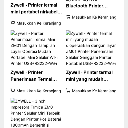
Zywell - Printer termal
Bluetooth Printer
mini portabel nirkabel
Penerimaan Termal
Masukkan Ke Keranjang
80mm bluetooth mobile
Portabel POS ZM01
Masukkan Ke Keranjang
kwitansi printer zm01
80mm Wireless Mobile
mudah digunakan
Bill Printer Printer
printer termal
Penerimaan Seluler
Zywell - Printer
Zywell - Printer termal
Penerimaan Termal
mini yang mudah
Mini ZM01 Dengan
dioperasikan dengan
Masukkan Ke Keranjang
Masukkan Ke Keranjang
Tampilan Layar Operasi
layar ZM01 Printer
Mudah Portabel Mini
Penerimaan Seluler
Seluler WiFi Printer
Genggam Printer
USB+RS232+WiFi
Portabel
USB+RS232+WiFi