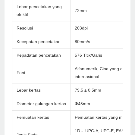
Lebar pencetakan yang
72mm
efektif
Resolusi
203dpi
Kecepatan pencetakan
80mm/s
Kepadatan pencetakan
576 Titik/Garis
Alfanumerik; Cina yang disederh
Font
internasional
Lebar kertas
79,5 ± 0,5mm
Diameter gulungan kertas
Φ45mm
Pemuatan kertas
Pemuatan kertas yang mudah
1D - UPC-A, UPC-E, EAN-8, E
Jenis Kode