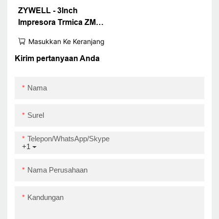
ZYWELL - 3Inch
Impresora Trmica ZM01
Printer Seluler Mini
Masukkan Ke Keranjang
Terbaik Dengan Printer
Pos Baterai 1800mAh
Kirim pertanyaan Anda
Bersertifisi
Nama
Surel
Telepon/WhatsApp/Skype
+1
Nama Perusahaan
Kandungan