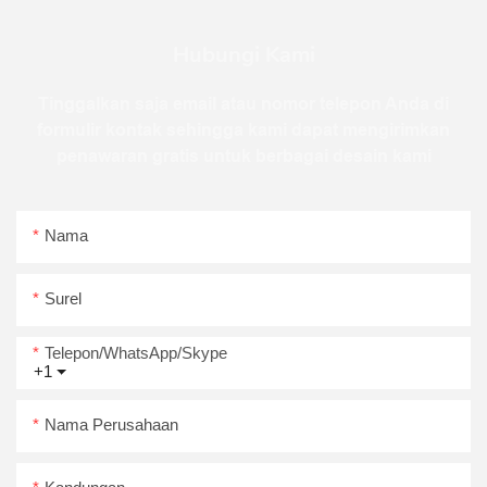
Hubungi Kami
Tinggalkan saja email atau nomor telepon Anda di
formulir kontak sehingga kami dapat mengirimkan
penawaran gratis untuk berbagai desain kami
Nama
Surel
Telepon/WhatsApp/Skype
+1
Nama Perusahaan