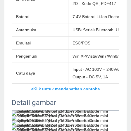
2D - Kode QR, PDF417
Baterai
7.4V Baterai Li-Ion Rechargea
Antarmuka
USB+Serial+Bluetooth, USB+Se
Emulasi
ESC/POS
Pengemudi
Win XP/Vista/Win7/Win8/Win1
Input - AC 100V ~ 240V/60Hz
Catu daya
Output - DC 5V, 1A
>Klik untuk mendapatkan contoh<
Detail gambar