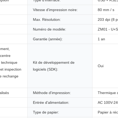
eption
Type d'interface:
USB + RS23
Vitesse d'impression noire:
80 mm / s
Max. Résolution:
203 dpi (8 p
Numéro de modèle:
ZM01 - U+
Garantie (année):
1 an
ement,
 centre
t technique
Kit de développement de
Oui
 et inspection
logiciels (SDK):
de rechange
lisés
Méthode d'impression:
Thermique d
Entrée d'alimentation:
AC 100V-24
Type de papier:
Papier à ré