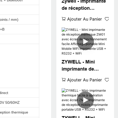
2 + Bluetooth
Zywell - Imprimante
Imprimante
de réception
thermique facile à
thermique portable
utiliser
Ajouter Au Panier
oints / mm)
Zywell Bluetooth
S+B
ZYWELL - Mini
imprimante de
réception thermique
Ajouter Au Panier
ZM01 avec écran de
fonctionnement
irect
facile Affichage
0V 50/60HZ
portable Mini Mobile
WiFi Imprimante
ception thermique