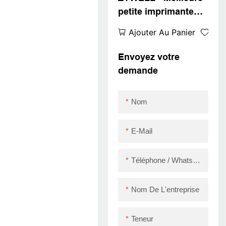
petite imprimante
ZM01 Vitesse
Ajouter Au Panier
d'impression rapide
Bonne imprimante
Envoyez votre
de réception
demande
thermique portable
80 mm à vendre
Nom
Imprimante
thermique
E-Mail
Téléphone / WhatsApp / Skype
Nom De L'entreprise
Teneur