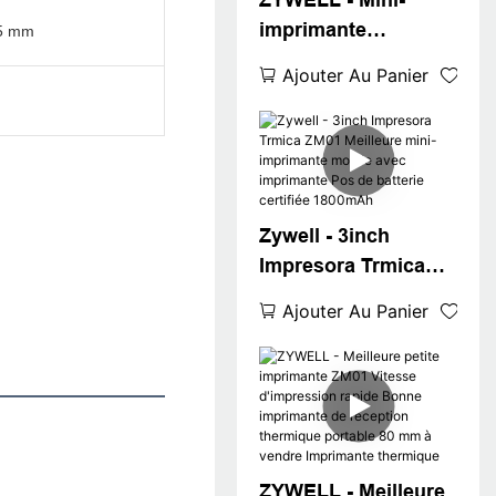
ZYWELL - Mini-
USB + RS232 + WiFi
imprimante
15 mm
thermique facile à
Ajouter Au Panier
opération avec
écran ZM01
Imprimante de
réception mobile
Imprimante portable
Zywell - 3inch
USB + RS232 + WiFi
Impresora Trmica
ZM01 Meilleure mini-
Ajouter Au Panier
imprimante mobile
avec imprimante
Pos de batterie
certifiée 1800mAh
ZYWELL - Meilleure