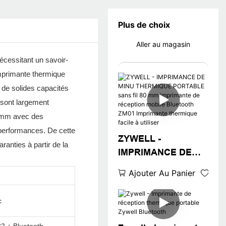
Plus de choix
Aller au magasin
écessitant un savoir-
Imprimante thermique
de solides capacités
 sont largement
0 mm avec des
performances. De cette
ZYWELL -
anties à partir de la
IMPRIMANCE DE
MINU THERMIQUE
Ajouter Au Panier
PORTABLE sans fil
80 mm imprimante
c
de réception mobile
Bluetooth ZM01