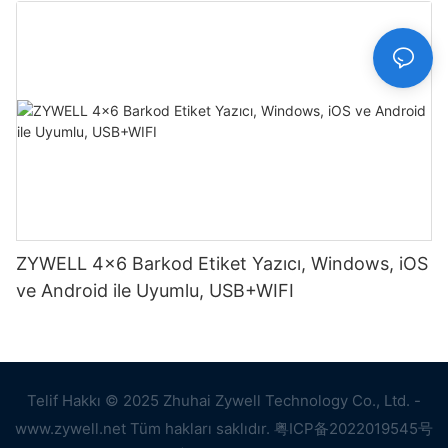
ZYWELL 4x6 Barkod Etiket Yazıcı, Windows, iOS
ve Android ile Uyumlu, USB+WIFI
Telif Hakkı © 2025 Zhuhai Zywell Technology Co., Ltd. -
www.zywell.net Tüm hakları saklıdır.
粤ICP备2022019545号