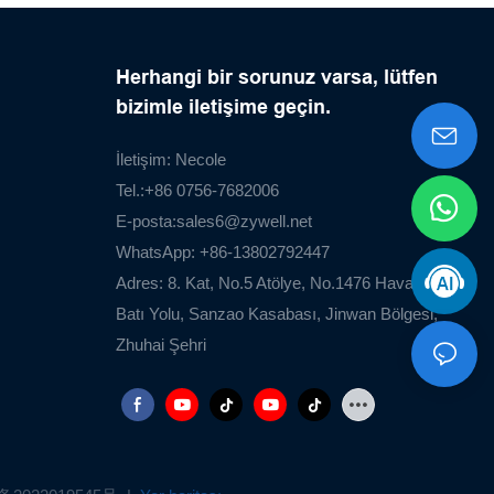
Herhangi bir sorunuz varsa, lütfen
bizimle iletişime geçin.
İletişim: Necole
Tel.:+86 0756-7682006
E-posta:
sales6@zywell.net
WhatsApp: +86-13802792447
Adres: 8. Kat, No.5 Atölye, No.1476 Havaalanı
Batı Yolu, Sanzao Kasabası, Jinwan Bölgesi,
Zhuhai Şehri