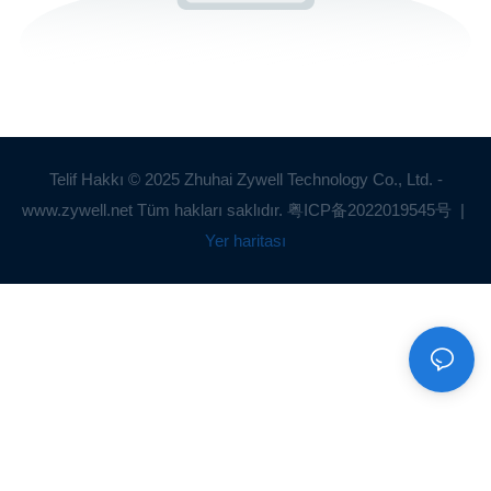
Telif Hakkı © 2025 Zhuhai Zywell Technology Co., Ltd. -
www.zywell.net Tüm hakları saklıdır.
粤ICP备2022019545号
|
Yer haritası