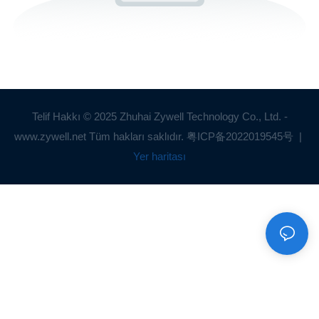
Telif Hakkı © 2025 Zhuhai Zywell Technology Co., Ltd. -
www.zywell.net Tüm hakları saklıdır.
粤ICP备2022019545号
|
Yer haritası