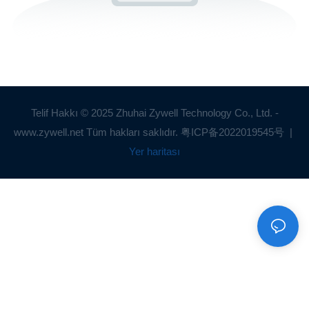
Telif Hakkı © 2025 Zhuhai Zywell Technology Co., Ltd. -
www.zywell.net Tüm hakları saklıdır.
粤ICP备2022019545号
|
Yer haritası