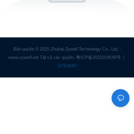
Bản quyền © 2025 Zhuhai Zywell Technology Co., Ltd. -
www.zywell.net Tất cả các quyền.
粤ICP备2022019545号
|
SITEMAP