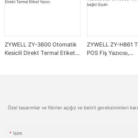
ZYWELL ZY-3600 Otomatik
ZYWELL ZY-H861 T
Kesicili Direkt Termal Etiket
POS Fiş Yazıcısı,
Yazıcı
USB+LAN/USB+WIF
(isteğe bağlı) Siyah
Özel tasarımlar ve fikirler açığız ve belirli gereksinimleri kar
Isim