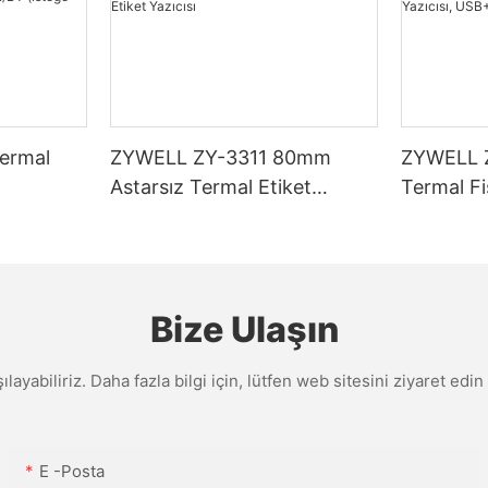
ermal
ZYWELL ZY-3311 80mm
ZYWELL 
Astarsız Termal Etiket
Termal Fiş
I/BT
Yazıcısı
USB+WIFI
ile
Bize Ulaşın
şılayabiliriz. Daha fazla bilgi için, lütfen web sitesini ziyaret e
E -posta