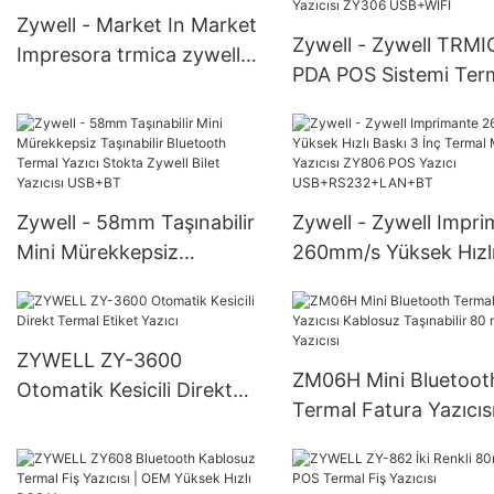
Zywell - Market In Market
Zywell - Zywell TRMI
Impresora trmica zywell
PDA POS Sistemi Ter
zy908 3inch tablet termal
WiFi Yazıcı Masaüstü
makbuz yazıcı bluetooth
Mürekkepsiz 80mm 
yazıcı usb+bt
Makbuz Yazıcısı ZY3
USB+WIFI
Zywell - 58mm Taşınabilir
Zywell - Zywell Impr
Mini Mürekkepsiz
260mm/s Yüksek Hızl
Taşınabilir Bluetooth
Baskı 3 İnç Termal M
Termal Yazıcı Stokta
Yazıcısı ZY806 POS Ya
Zywell Bilet Yazıcısı
USB+RS232+LAN+B
ZYWELL ZY-3600
USB+BT
ZM06H Mini Bluetoot
Otomatik Kesicili Direkt
Termal Fatura Yazıcıs
Termal Etiket Yazıcı
Kablosuz Taşınabilir 
mm Fiş Yazıcısı