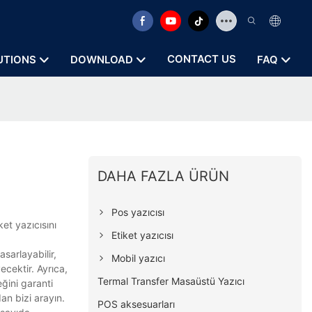
CONTACT US
UTIONS
DOWNLOAD
FAQ
DAHA FAZLA ÜRÜN
Pos yazıcısı
et yazıcısını
Etiket yazıcısı
asarlayabilir,
Mobil yazıcı
ecektir. Ayrıca,
Termal Transfer Masaüstü Yazıcı
eğini garanti
an bizi arayın.
POS aksesuarları