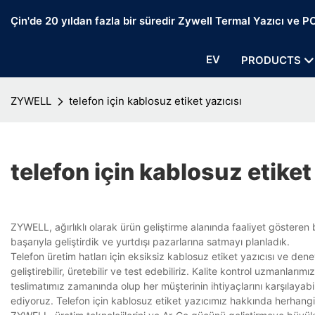
Çin'de 20 yıldan fazla bir süredir Zywell Termal Yazıcı ve POS
EV
PRODUCTS
ZYWELL
telefon için kablosuz etiket yazıcısı
telefon için kablosuz etiket
ZYWELL, ağırlıklı olarak ürün geliştirme alanında faaliyet gösteren b
başarıyla geliştirdik ve yurtdışı pazarlarına satmayı planladık.
Telefon üretim hatları için eksiksiz kablosuz etiket yazıcısı ve deney
geliştirebilir, üretebilir ve test edebiliriz. Kalite kontrol uzmanlar
teslimatımız zamanında olup her müşterinin ihtiyaçlarını karşılayabi
ediyoruz. Telefon için kablosuz etiket yazıcımız hakkında herhangi