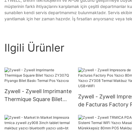
ZYWELL, üretim teknolojilerini ve Ar-Ge gücünü geliştirmeye büyük 
müşterinin farklı ihtiyaçlarını karşılamak için çeşitli departmanla
sunabilen kendi servis departmanımız bulunmaktadır. Servis ekibimi
yanıtlamak için her zaman hazırdır. İş fırsatları arıyorsanız veya tel
Ilgili Ürünler
Zywell - Zywell Imprimante
Zywell - Zywell Impre
Thermique Square Bilet
de Facturas Factory 
Yazıcı ZY307Q Piyango
Yazıcı 80mm WiFi Yaz
Bilet Baskı Termal Pos
ZY308 Termal Makbu
Yazıcısı
Yazıcısı USB+WIFI