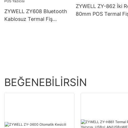
ZYWELL ZY-862 İki Re
ZYWELL ZY608 Bluetooth
80mm POS Termal Fi
Kablosuz Termal Fiş
Yazıcısı
Yazıcısı | OEM Yüksek Hızlı
POS Yazıcısı
BEĞENEBILIRSIN