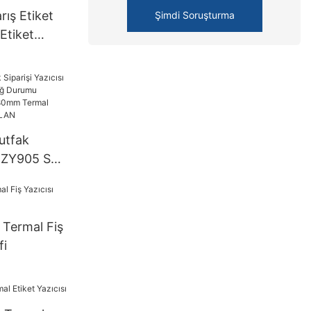
rış Etiket
Şimdi Soruşturma
Etiket
etooth
Termal
utfak
sı ZY905 Su
Durumu
ermque
Makbuz
ermal Fiş
LAN
fi