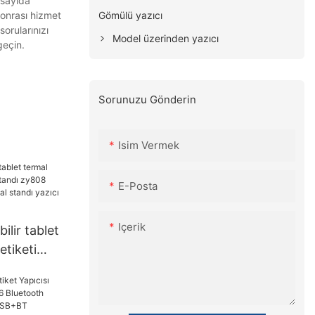
 sayıda
Gömülü yazıcı
sonrası hizmet
orularınızı
Model üzerinden yazıcı
geçin.
Sorunuzu Gönderin
Isim Vermek
E-Posta
Içerik
ilir tablet
tiketi
y808
ed metal
andı