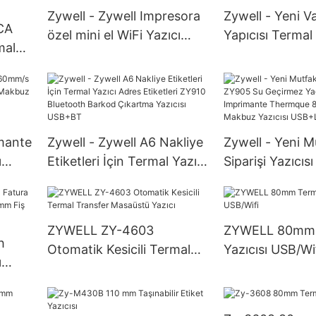
Zywell - Zywell Impresora
Zywell - Yeni Va
CA
özel mini el WiFi Yazıcı
Yapıcısı Termal 
mal
ZM01 Mobil Termal
Yazıcı 4x6 Blu
Makbuz Yazıcısı Ekranlı
Waybill Yazıcı 
POS
USB+BT
06
imante
Zywell - Zywell A6 Nakliye
Zywell - Yeni M
ı
Etiketleri İçin Termal Yazıcı
Siparişi Yazıcı
akbuz
Adres Etiketleri ZY910
Geçirmez Yağ 
zıcı
Bluetooth Barkod
Imprimante Th
T
Çıkartma Yazıcısı USB+BT
80mm Termal 
ZYWELL ZY-4603
ZYWELL 80mm T
Yazıcısı USB+
h
Otomatik Kesicili Termal
Yazıcısı USB/Wi
ı
Transfer Masaüstü Yazıcı
80