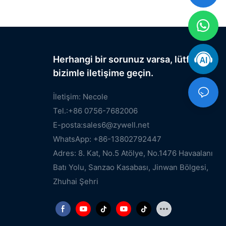
Herhangi bir sorunuz varsa, lütfen
bizimle iletişime geçin.
İletişim: Necole
Tel.:+86 0756-7682006
E-posta:
sales6@zywell.net
WhatsApp: +86-13802792447
Adres: 8. Kat, No.5 Atölye, No.1476 Havaalanı
Batı Yolu, Sanzao Kasabası, Jinwan Bölgesi,
Zhuhai Şehri