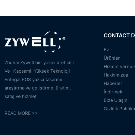
CONTACT D
Ev
Ürünler
Zhuhai Zywell bir
yazıcı üreticisi
Hizmet verme
Ve
Kapsamlı Yüksek Teknoloji
Hakkımızda
Entegal POS yazıcı tasarımı,
Haberler
araştırma ve geliştirme, üretim,
İndirmek
satış ve hizmet
Bize Ulaşın
Gizlilik Politika
READ MORE >>