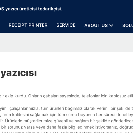
 yazıcı üreticisi tedarikçisi.
RECEIPT PRINTER
SERVICE
ABOUT US
SOL
 yazıcısı
ir ekip kurdu. Onların çabaları sayesinde, telefonlar için kablosuz etik
imli çalışanlarımızla, tüm ürünleri bağımsız olarak verimli bir şekilde t
ımız, ürün kalitesini sağlamak için tüm süreç boyunca her süreci denetley
lir. Ürünlerin müşterilerimize güvenli ve sağlam bir şekilde gönderilec
 bir sorunuz varsa veya daha fazla bilgi edinmek istiyorsanız, doğrud