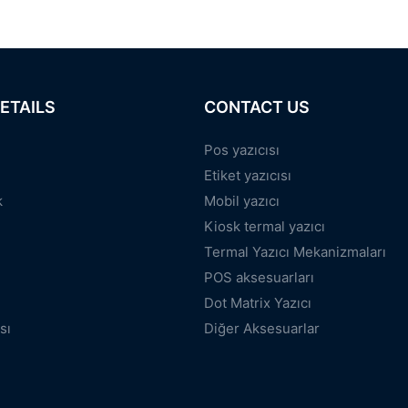
ETAILS
CONTACT US
Pos yazıcısı
Etiket yazıcısı
k
Mobil yazıcı
Kiosk termal yazıcı
Termal Yazıcı Mekanizmaları
POS aksesuarları
Dot Matrix Yazıcı
sı
Diğer Aksesuarlar