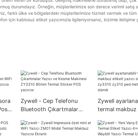
önem veren bir kuruluştur. Gelişmiş makinelerle donatılmış olup, çok
r kurmuş durumdayız. Örneğin, müşterilerimize son derece verimli satış 
z, farklı ülke ve bölgelerdeki müşterilerimize hizmet vermek ve tüm s
efon için kablosuz etiket yazıcımızla ilgileniyorsanız, bizimle iletişime 
sora
Zywell - Cep Telefonu
Zywell ayarlanab
Pos
Bluetooth Çıkartmalar
termal makbuz e
ıcı
Yazıcı ve Kesme Makinesi
yazıcı standı z
z
ZY3310 80mm Termal
zy3310 zy310 p
Sticker POS yazıcısı
standı yazıcı st