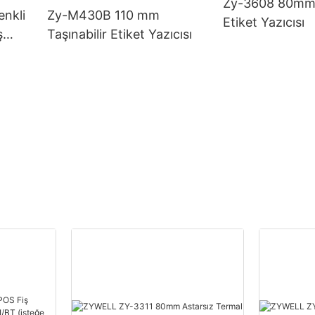
Zy-3608 80mm
nkli
Zy-M430B 110 mm
Etiket Yazıcısı
ş
Taşınabilir Etiket Yazıcısı