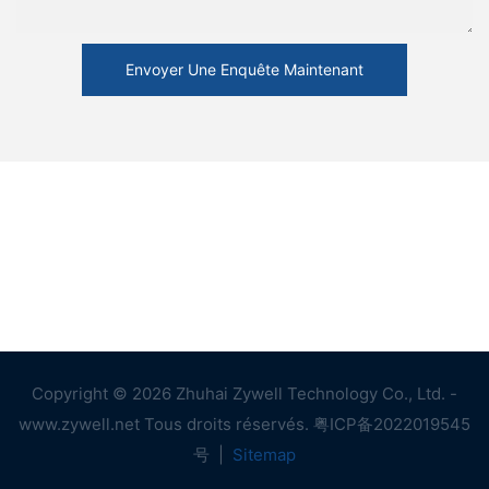
Envoyer Une Enquête Maintenant
Copyright © 2026 Zhuhai Zywell Technology Co., Ltd. -
www.zywell.net Tous droits réservés.
粤ICP备2022019545
号
|
Sitemap