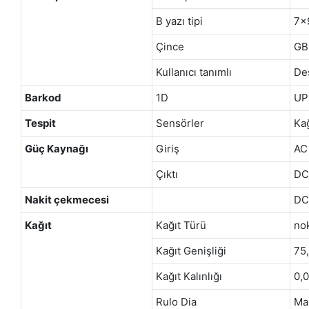
B yazı tipi
7x
Çince
GB
Kullanıcı tanımlı
De
Barkod
1D
UP
Tespit
Sensörler
Kağ
Güç Kaynağı
Giriş
AC
Çıktı
DC
Nakit çekmecesi
DC
Kağıt
Kağıt Türü
nok
Kağıt Genişliği
75
Kağıt Kalınlığı
0,
Rulo Dia
Ma