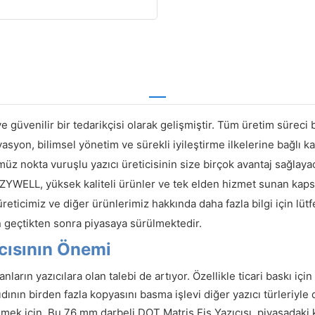
e güvenilir bir tedarikçisi olarak gelişmiştir. Tüm üretim süreci 
n, bilimsel yönetim ve sürekli iyileştirme ilkelerine bağlı kal
üz nokta vuruşlu yazıcı üreticisinin size birçok avantaj sağlaya
ZYWELL, yüksek kaliteli ürünler ve tek elden hizmet sunan kapsam
üreticimiz ve diğer ürünlerimiz hakkında daha fazla bilgi için lü
en geçtikten sonra piyasaya sürülmektedir.
ıcısının Önemi
rın yazıcılara olan talebi de artıyor. Özellikle ticari baskı içi
ının birden fazla kopyasını basma işlevi diğer yazıcı türleriyle değ
önlemek için. Bu 76 mm darbeli DOT Matris Fiş Yazıcısı, piyasadaki