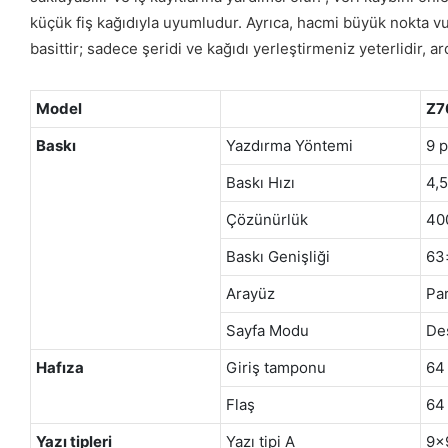
küçük fiş kağıdıyla uyumludur. Ayrıca, hacmi büyük nokta vur
basittir; sadece şeridi ve kağıdı yerleştirmeniz yeterlidir, 
Model
Z7
Baskı
Yazdırma Yöntemi
9 p
Baskı Hızı
4,5
Çözünürlük
400
Baskı Genişliği
63
Arayüz
Pa
Sayfa Modu
De
Hafıza
Giriş tamponu
64
Flaş
64
Yazı tipleri
Yazı tipi A
9x