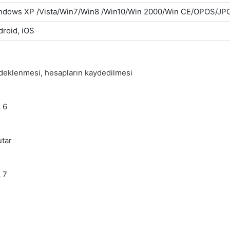
ndows XP /Vista/Win7/Win8 /Win10/Win 2000/Win CE/OPOS/JP
droid, iOS
 yedeklenmesi, hesapların kaydedilmesi
utar