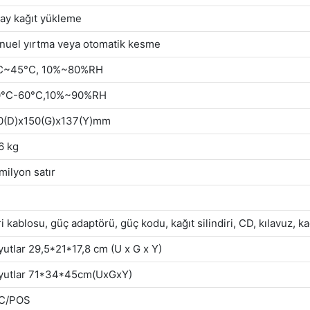
ay kağıt yükleme
nuel yırtma veya otomatik kesme
C~45°C, 10%~80%RH
0°C-60°C,10%~90%RH
0(D)x150(G)x137(Y)mm
6 kg
milyon satır
i kablosu, güç adaptörü, güç kodu, kağıt silindiri, CD, kılavuz, kağ
utlar 29,5*21*17,8 cm (U x G x Y)
yutlar 71*34*45cm(UxGxY)
C/POS