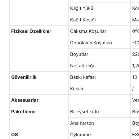
Kağıt Yükü
Kol
Kağıt Kesiği
Ma
Fiziksel Özellikler
Çalışma Koşulları
0°
Depolama Koşulları
-1
Boyutlar
22
Net ağırlığı
1,2
Güvenilirlik
Baskı kafası
10 
Kesici
/
Aksesuarlar
Ver
Paketleme
Bireysel kutu
Boy
Ana karton
Bo
OS
Öykünme
ES