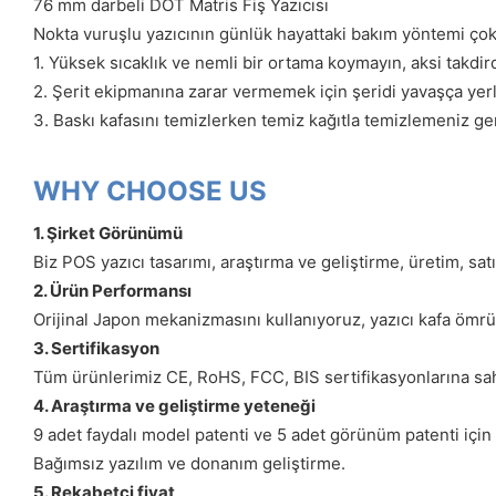
76 mm darbeli DOT Matris Fiş Yazıcısı
Nokta vuruşlu yazıcının günlük hayattaki bakım yöntemi çok 
1. Yüksek sıcaklık ve nemli bir ortama koymayın, aksi takdir
2. Şerit ekipmanına zarar vermemek için şeridi yavaşça yerl
3. Baskı kafasını temizlerken temiz kağıtla temizlemeniz ger
WHY CHOOSE US
1. Şirket Görünümü
Biz POS yazıcı tasarımı, araştırma ve geliştirme, üretim, sat
2. Ürün Performansı
Orijinal Japon mekanizmasını kullanıyoruz, yazıcı kafa ömrü
3. Sertifikasyon
Tüm ürünlerimiz CE, RoHS, FCC, BIS sertifikasyonlarına sahi
4. Araştırma ve geliştirme yeteneği
9 adet faydalı model patenti ve 5 adet görünüm patenti için
Bağımsız yazılım ve donanım geliştirme.
5. Rekabetçi fiyat