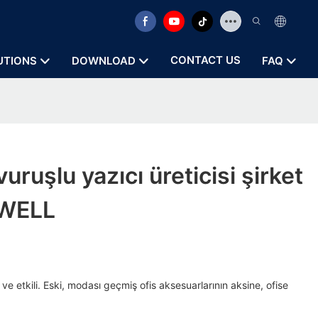
CONTACT US
UTIONS
DOWNLOAD
FAQ
uruşlu yazıcı üreticisi şirket
YWELL
ve etkili. Eski, modası geçmiş ofis aksesuarlarının aksine, ofise