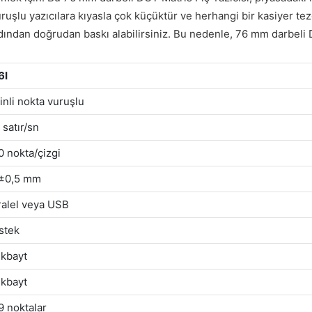
uşlu yazıcılara kıyasla çok küçüktür ve herhangi bir kasiyer tezg
ardından doğrudan baskı alabilirsiniz. Bu nedenle, 76 mm darbeli D
6I
inli nokta vuruşlu
 satır/sn
 nokta/çizgi
±0,5 mm
ralel veya USB
stek
 kbayt
 kbayt
9 noktalar