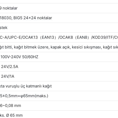
9 noktalar
18030, BIG5 24x24 noktalar
stek
C-A/UPC-E/OCAK13（EAN13）/OCAK8（EAN8）/KOD39/ITF/C
ıt bitti, kağıt bitmek üzere, kapak açık, kesici sıkışması, kağıt sı
 100V-240V 50/60HZ
 24V/2.5A
 24V/1A
ta vuruşlu üç katmanlı kağıt
,5±0,5mm×φ65mm(maks.)
06~0,08 mm
ks. Ø 65 mm