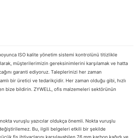
boyunca ISO kalite yönetim sistemi kontrolünü titizlikle
arak, müşterilerimizin gereksinimlerini karşılamak ve hatta
cağını garanti ediyoruz. Taleplerinizi her zaman
lı bir üretici ve tedarikçidir. Her zaman olduğu gibi, hızlı
tfen bize bildirin. ZYWELL, ofis malzemeleri sektörünün
n nokta vuruşlu yazıcılar oldukça önemli. Nokta vuruşlu
iştirilemez. Bu, ilgili belgeleri etkili bir şekilde
 küçük fiş ihtiyaçlarını karşılayabilen 76 mm karbon kağıdı ve