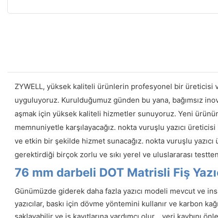
ZYWELL, yüksek kaliteli ürünlerin profesyonel bir üreticisi v
uyguluyoruz. Kurulduğumuz günden bu yana, bağımsız inovasyo
aşmak için yüksek kaliteli hizmetler sunuyoruz. Yeni ürünüm
memnuniyetle karşılayacağız. nokta vuruşlu yazıcı üreticisi 
ve etkin bir şekilde hizmet sunacağız. nokta vuruşlu yazıcı 
gerektirdiği birçok zorlu ve sıkı yerel ve uluslararası testt
76 mm darbeli DOT Matrisli Fiş Yaz
Günümüzde giderek daha fazla yazıcı modeli mevcut ve insanla
yazıcılar, baskı için dövme yöntemini kullanır ve karbon kağıd
saklayabilir ve iş kayıtlarına yardımcı olur. , veri kaybını 