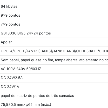
64 kbytes
9x9 pontos
7x9 pontos
GB18030,BIG5 24x24 pontos
Apoiar
UPC-A/UPC-E/JAN13 (EAN13)/JAN8 (EAN8)/CODE39/ITF/CO
Sem papel, papel quase no fim, tampa aberta, atolamento no c
AC 100V-240V 50/60HZ
DC 24V/2.5A
DC 24V/1A
papel de matriz de pontos de três camadas
75,5±0,5 mm×φ65 mm (máx.)