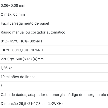
0,06~0,08 mm
Ø máx. 65 mm
Fácil carregamento de papel
Rasgo manual ou cortador automático
0°C~45°C, 10%~80%RH
-10°C-60°C,10%~90%RH
220(P)x150(L)x137(A)mm
1,26 kg
10 milhões de linhas
/
Cabo de dados, adaptador de energia, código de energia, rolo 
Dimensão 29,5*21*17,8 cm (LXWXH)