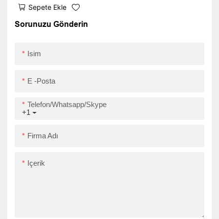
Sepete Ekle
ZY910 A6 Termal
Barkod Yazıcı
Sorunuzu Gönderin
USB+WiFi
Isim
E -posta
Telefon/Whatsapp/Skype
+1
Firma Adı
Içerik