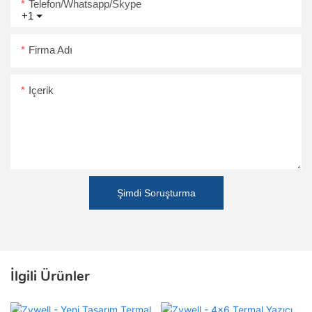
Telefon/Whatsapp/Skype
+1
Firma Adı
Içerik
Şimdi Soruşturma
İlgili Ürünler