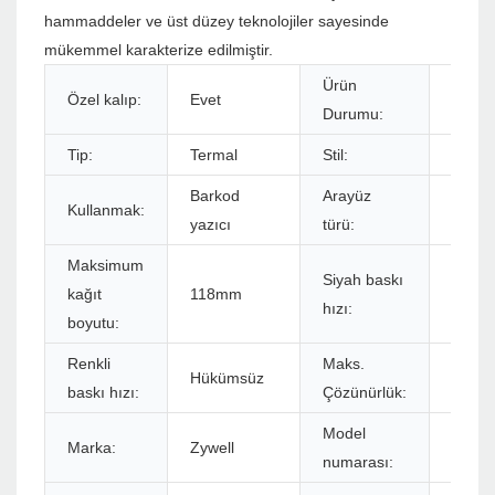
hammaddeler ve üst düzey teknolojiler sayesinde
mükemmel karakterize edilmiştir.
Ürün
Özel kalıp:
Evet
Stokl
Durumu:
Tip:
Termal
Stil:
Siyah
Barkod
Arayüz
Kullanmak:
USB
yazıcı
türü:
Maksimum
Siyah baskı
kağıt
118mm
152m
hızı:
boyutu:
Renkli
Maks.
576dot
Hükümsüz
baskı hızı:
Çözünürlük:
572dot
Model
Marka:
Zywell
ZY910
numarası: