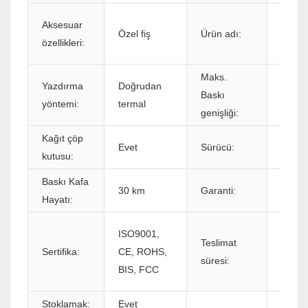
Terma
Aksesuar
Özel fiş
Ürün adı:
Etiket
özellikleri:
Bin Z
Maks.
Yazdırma
Doğrudan
Baskı
108 m
yöntemi:
termal
genişliği:
Kağıt çöp
Evet
Sürücü:
Windo
kutusu:
Baskı Kafa
30 km
Garanti:
12 ayl
Hayatı:
Ödem
ISO9001,
Teslimat
onayl
Sertifika:
CE, ROHS,
süresi:
sonrak
BIS, FCC
içinde
Stoklamak:
Evet