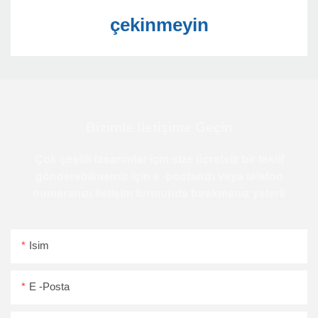
Bizimle Iletişime Geçin
Çok çeşitli tasarımlar için size ücretsiz bir teklif
gönderebilmemiz için e -postanızı veya telefon
numaranızı iletişim formunda bırakmanız yeterli
Isim
E -posta