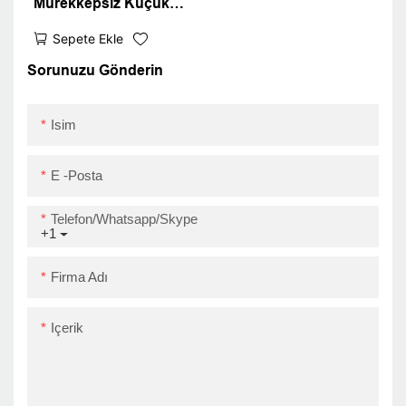
Mürekkepsiz Küçük
Termal Makbuz Yazıcı
Sepete Ekle
Z58 -III Bluetooth WiFi
58mm Bilet Yazıcı En İyi
Sorunuzu Gönderin
Termal Yazıcı
Isim
E -posta
Telefon/Whatsapp/Skype
+1
Firma Adı
Içerik