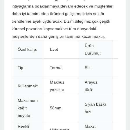
ihtiyaçlarına odaklanmaya devam edecek ve müşterileri
daha iyi tatmin eden ürünleri geliştirmek için sektör
trendlerine ayak uyduracak. Bizim dileğimiz çok çeşitli
küresel pazarları kapsamak ve tüm dünyadaki
müşterilerden daha geniş bir tanınma kazanmaktır.
Ürün
Özel kalıp:
Evet
Stokl
Durumu:
Siyah
Tip:
Termal
Stil:
beyaz
Makbuz
Arayüz
Kullanmak:
USB
yazıcısı
türü:
Maksimum
Siyah baskı
kağıt
58mm
90mm
hızı:
boyutu:
Renkli
Maks.