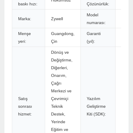
Hükümsüz
384dot
baskı hızı:
Çözünürlük:
Model
Marka:
Zywell
Z58-II
numarası:
Menşe
Guangdong,
Garanti
1 yıl
yeri:
Çin
(yıl):
Dönüş ve
Değiştirme,
Diğerleri,
Onarım,
Çağrı
Merkezi ve
Satış
Çevrimiçi
Yazılım
sonrası
Teknik
Geliştirme
Evet
hizmet:
Destek,
Kiti (SDK):
Yerinde
Eğitim ve