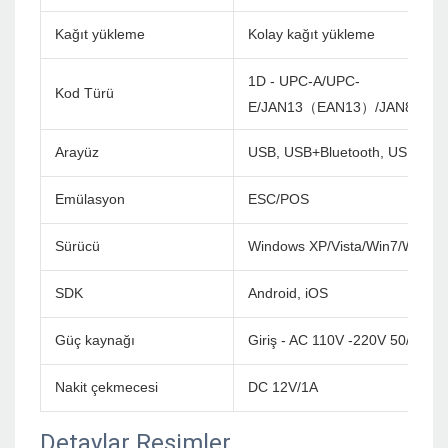
Kağıt yükleme
Kolay kağıt yükleme
1D - UPC-A/UPC-
Kod Türü
E/JAN13（EAN13）/JAN8（EA
Arayüz
USB, USB+Bluetooth, USB+WiF
Emülasyon
ESC/POS
Sürücü
Windows XP/Vista/Win7/Win8/
SDK
Android, iOS
Güç kaynağı
Giriş - AC 110V -220V 50/60H
Nakit çekmecesi
DC 12V/1A
Detaylar Resimler