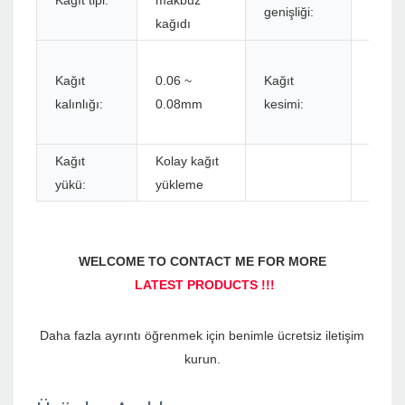
Kağıt tipi:
makbuz
58m
genişliği:
kağıdı
Manu
Kağıt
0.06 ~
Kağıt
yırtıl
kalınlığı:
0.08mm
kesimi:
veya 
kesici
Kağıt
Kolay kağıt
yükü:
yükleme
Daha fazla ayrıntı öğrenmek için benimle ücretsiz iletişim 