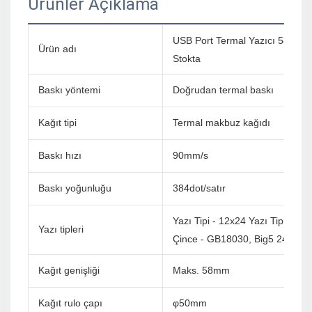
Ürünler Açıklama
USB Port Termal Yazıcı 58mm PO
Ürün adı
Stokta
Baskı yöntemi
Doğrudan termal baskı
Kağıt tipi
Termal makbuz kağıdı
Baskı hızı
90mm/s
Baskı yoğunluğu
384dot/satır
Yazı Tipi - 12x24 Yazı Tipi B - 
Yazı tipleri
Çince - GB18030, Big5 24x24d
Kağıt genişliği
Maks. 58mm
Kağıt rulo çapı
φ50mm