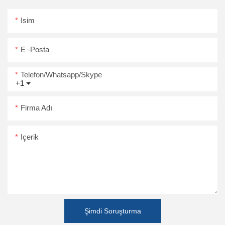
Isim
E -posta
Telefon/Whatsapp/Skype
+1
Firma Adı
Içerik
Şimdi Soruşturma