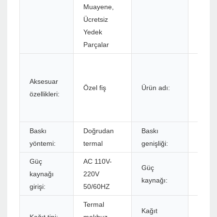
Muayene,
Ücretsiz
Yedek
Parçalar
Taşına
58m
Aksesuar
Özel fiş
Ürün adı:
terma
özellikleri:
makb
yazıcı
Baskı
Doğrudan
Baskı
48m
yöntemi:
termal
genişliği:
Güç
AC 110V-
Güç
kaynağı
220V
DC 12
kaynağı:
girişi:
50/60HZ
Termal
Kağıt