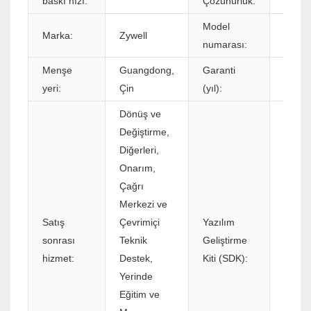
baskı hızı:
Çözünürlük:
Model
Marka:
Zywell
ZY306
numarası:
Menşe
Guangdong,
Garanti
1 yıl
yeri:
Çin
(yıl):
Dönüş ve
Değiştirme,
Diğerleri,
Onarım,
Çağrı
Merkezi ve
Satış
Çevrimiçi
Yazılım
sonrası
Teknik
Geliştirme
Evet
hizmet:
Destek,
Kiti (SDK):
Yerinde
Eğitim ve