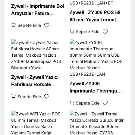
Zywell - Imprimante Bol
Zywell - ZY306 POS 58
Arayüzler Fatura
80 mm Yazıcı Termal
Yazıcısı ZY306 80mm
Sepete Ekle
Sürücü 300 DPI POS
POS Termal Makbuz
Sepete Ekle
Termal Yazıcı Bluetooth
Bluetooth Yazıcı
Yazıcı
USB+RS232+LAN+BT
USB+RS232+LAN+BT
Zywell - Zywell Yazıcı
Zywell ZY306
Fabrikası Hotsale
Imprimante Thermque
80mm Termal Makbuz
Sepete Ekle
80mm 58mm 58mm
Yazıcısı ZY306
Sepete Ekle
USB Termal Makbuz
Mürekkepsiz POS
Yazıcı POS Makbuz
Bluetooth Yazıcı
Yazıcısı
USB+RS232+LAN