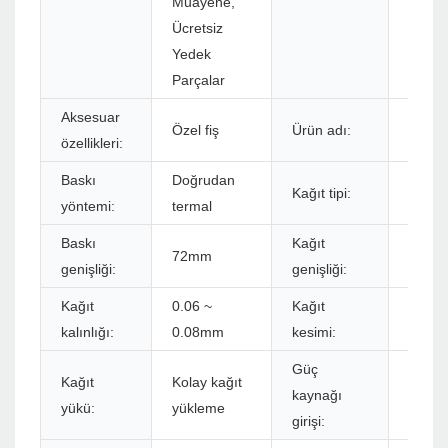
Muayene,
Ücretsiz
Yedek
Parçalar
Aksesuar
80mm 
Özel fiş
Ürün adı:
özellikleri:
Fatura
Baskı
Doğrudan
Kağıt tipi:
Terma
yöntemi:
termal
Baskı
Kağıt
72mm
48mm
genişliği:
genişliği:
Kağıt
0.06 ~
Kağıt
Manuel
kalınlığı:
0.08mm
kesimi:
Güç
Kağıt
Kolay kağıt
kaynağı
AC 10
yükü:
yükleme
girişi: