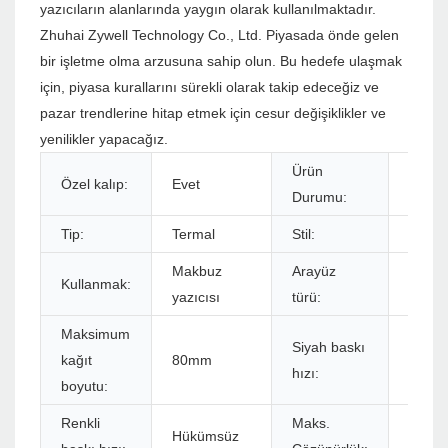
yazıcıların alanlarında yaygın olarak kullanılmaktadır.
Zhuhai Zywell Technology Co., Ltd. Piyasada önde gelen
bir işletme olma arzusuna sahip olun. Bu hedefe ulaşmak
için, piyasa kurallarını sürekli olarak takip edeceğiz ve
pazar trendlerine hitap etmek için cesur değişiklikler ve
yenilikler yapacağız.
Ürün
Özel kalıp:
Evet
Stokl
Durumu:
Tip:
Termal
Stil:
Siyah
Makbuz
Arayüz
Kullanmak:
USB+
yazıcısı
türü:
Maksimum
Siyah baskı
kağıt
80mm
260m
hızı:
boyutu:
Renkli
Maks.
Hükümsüz
576dot