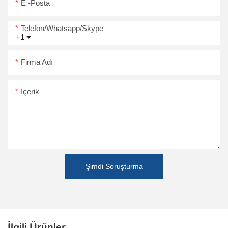
E -posta
Telefon/Whatsapp/Skype
+1
Firma Adı
Içerik
Şimdi Soruşturma
İlgili Ürünler