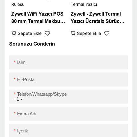
Zywell WiFi Yazıcı POS
Zywell - Zywell Termal
80 mm Termal Makbuz
Yazıcı Ücretsiz Sürücü
Yazıcı Ücretsiz Baskı
İndir Otomatik Kesici ile
Sepete Ekle
Sepete Ekle
Yazılımı Termal Kağıt
80mm Makbuz Yazıcı
Rulosu
ZY306 Termal Yazıcı
Sorunuzu Gönderin
Isim
E -posta
Telefon/Whatsapp/Skype
+1
Firma Adı
Içerik