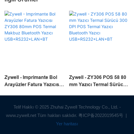
Zywell - Imprimante Bol
Zywell - ZY306 POS 58 80
Arayüzler Fatura Yazıcısı
mm Yazıcı Termal Sürücü
ZY306 80mm POS Termal
300 DPI POS Termal Yazıcı
Makbuz Bluetooth Yazıcı
Bluetooth Yazıcı
USB+RS232+LAN+BT
USB+RS232+LAN+BT
Telif Hakkı © 2025 Zhuhai Zywell Technology Co., Ltd. -
www.zywell.net Tüm hakları saklıdır.
粤ICP备2022019545号
|
Yer haritası