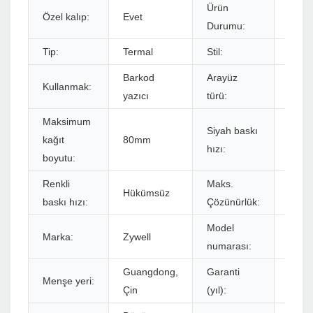
Ürün
Özel kalıp:
Evet
Stok
Durumu:
Tip:
Termal
Stil:
Siyah
Barkod
Arayüz
Kullanmak:
USB+
yazıcı
türü:
Maksimum
Siyah baskı
kağıt
80mm
152m
hızı:
boyutu:
Renkli
Maks.
Hükümsüz
576do
baskı hızı:
Çözünürlük:
Model
Marka:
Zywell
ZY33
numarası:
Guangdong,
Garanti
Menşe yeri:
1 yıl
Çin
(yıl):