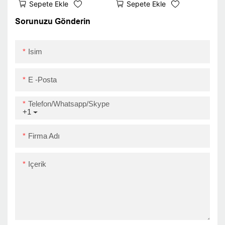
Sepete Ekle
Sepete Ekle
iOS Android 80mm
Tag Barkod Yazıcı
Barkod Termal Yazıcı
ZY3310 UPER Eylül
Sorunuzu Gönderin
USB
Isim
E -posta
Telefon/Whatsapp/Skype
+1
Firma Adı
Içerik