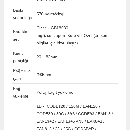
200 ~ 260mm/s
Baskı
576 nokta/çizgi
yoğunluğu
Çince - GB18030
Karakter
İngilizce, Japon, Kore vb. Özel (en son
seti
bilgiler için bize ulaşın)
Kağıt
20 ~ 82mm
genişliği
Kağıt rulo
Φ85mm
çapı
Kağıt
Kolay kağıt yükleme
yükleme
1D - CODE128 / 128M / EAN128 /
CODE39 / 39C / 39S / CODE93 / EAN13 /
EAN13+2 / EAN13+5 AN8 / EAN8+2 /
EAN8+5 / 25 / 25C / CODABAR /