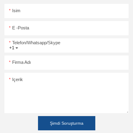
Isim
E -posta
Telefon/Whatsapp/Skype
+1
Firma Adı
Içerik
Şimdi Soruşturma