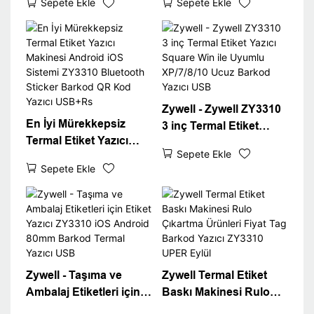
Sepete Ekle
Sepete Ekle
USB USB Port WiFi
Pos 80mm 3 "Termal
Inter Paketleme Etiket
Etiket Yazıcı USB+WIFI
Sticker Yazıcı
Zywell - Zywell ZY3310
En İyi Mürekkepsiz
3 inç Termal Etiket
Termal Etiket Yazıcı
Yazıcı Square Win ile
Sepete Ekle
Makinesi Android iOS
Uyumlu XP/7/8/10 Ucuz
Sepete Ekle
Sistemi ZY3310
Barkod Yazıcı USB
Bluetooth Sticker
Barkod QR Kod Yazıcı
USB+Rs
Zywell - Taşıma ve
Zywell Termal Etiket
Ambalaj Etiketleri için
Baskı Makinesi Rulo
Etiket Yazıcı ZY3310
Çıkartma Ürünleri Fiyat