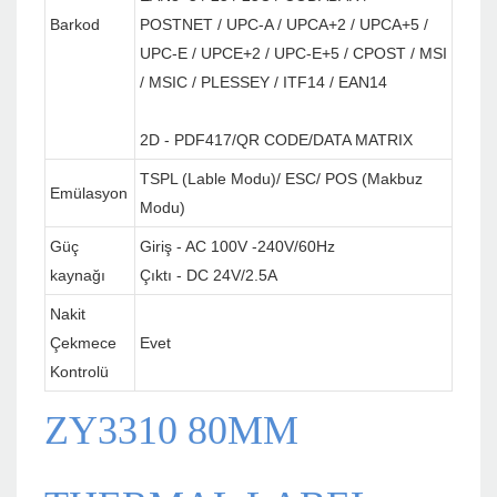
Barkod
POSTNET / UPC-A / UPCA+2 / UPCA+5 /
UPC-E / UPCE+2 / UPC-E+5 / CPOST / MSI
/ MSIC / PLESSEY / ITF14 / EAN14
2D - PDF417/QR CODE/DATA MATRIX
TSPL (Lable Modu)/ ESC/ POS (Makbuz
Emülasyon
Modu)
Güç
Giriş - AC 100V -240V/60Hz
kaynağı
Çıktı - DC 24V/2.5A
Nakit
Çekmece
Evet
Kontrolü
ZY3310 80MM