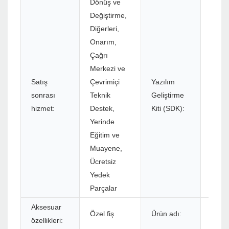
Dönüş ve
Değiştirme,
Diğerleri,
Onarım,
Çağrı
Merkezi ve
Satış
Çevrimiçi
Yazılım
sonrası
Teknik
Geliştirme
Evet
hizmet:
Destek,
Kiti (SDK):
Yerinde
Eğitim ve
Muayene,
Ücretsiz
Yedek
Parçalar
Aksesuar
80mm 
Özel fiş
Ürün adı:
özellikleri:
Bluet