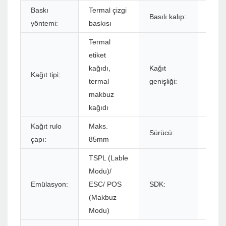
Baskı
Termal çizgi
Basılı kalıp:
Etike
yöntemi:
baskısı
Termal
etiket
kağıdı,
Kağıt
Kağıt tipi:
20 ~
termal
genişliği:
makbuz
kağıdı
Kağıt rulo
Maks.
Sürücü:
Winxp
çapı:
85mm
TSPL (Lable
Modu)/
Emülasyon:
ESC/ POS
SDK:
Andro
(Makbuz
Modu)