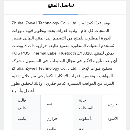
تفاصيل المنتج
Zhuhai Zywell Technology Co. ، Ltd. يوفر عددًا كبيرًا من
المنتجات كل عام ، ولديه قدرات بحث وتطوير قوية ، ووقت
الدورة المطلوب للمنتج من التصميم إلى المنتج النهائي قصير.
تُستخدم التقنيات المتطورة لتصنيع طابعة حرارية ذات 3 بوصات
POS POS Thermal Label Pluetooth ZY3310. يمكن للمنتج
أن يلعب تأثيره الأكبر في مجال الطابعات. في المستقبل ، شركة
Zhuhai Zywell Technology Co. ، Ltd. سيفتح قنوات لإدخال
المواهب ، وتحسين قدرات الابتكار التكنولوجي من خلال تقديم
المزيد من المواهب المتميزة كدعم فكري ، وذلك لتحقيق تطور
أفضل وأسرع.
حالة
قالب
مخزون
نعم
المنتجات:
خاص:
أبيض والأسود
أسلوب:
حراري
يكتب:
نوع
طابعة