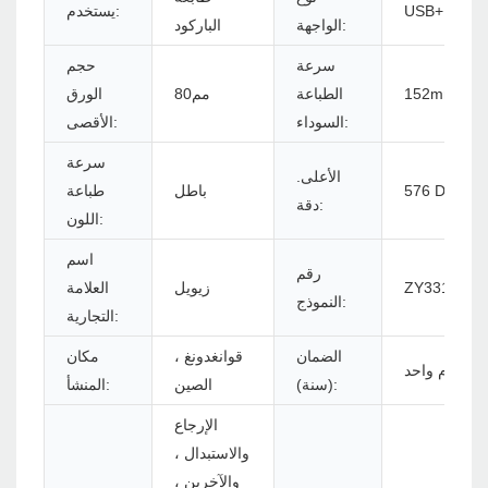
USB+RS232
يستخدم:
الواجهة:
الباركود
سرعة
حجم
152mm/s
الطباعة
مم80
الورق
السوداء:
الأقصى:
سرعة
الأعلى.
باطل
طباعة
دقة:
اللون:
اسم
رقم
ZY3310 - U
زيويل
العلامة
النموذج:
التجارية:
الضمان
قوانغدونغ ،
مكان
عام واحد
(سنة):
الصين
المنشأ:
الإرجاع
والاستبدال ،
والآخرين ،