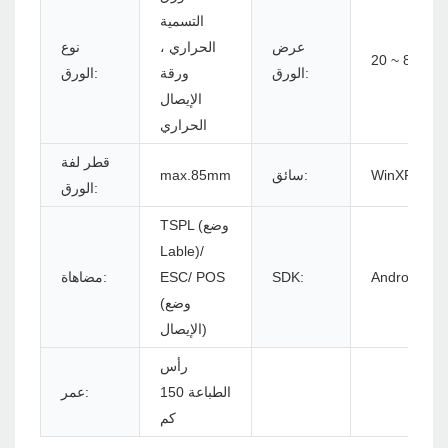
التسمية
عرض
الحراري ،
نوع
20 ~ 82mm
الورق:
ورقة
الورق:
الإيصال
الحراري
قطر لفة
WinXP/Win7
سائق:
max.85mm
الورق:
TSPL (وضع
Lable)/
Android/iOS
SDK:
ESC/ POS
مضاهاة:
(وضع
الإيصال)
رأس
الطباعة 150
عمر:
كم