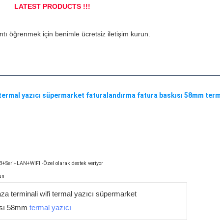
+Seri+LAN+WIFI -Özel olarak destek veriyor

a terminali wifi termal yazıcı süpermarket
kısı 58mm
termal yazıcı