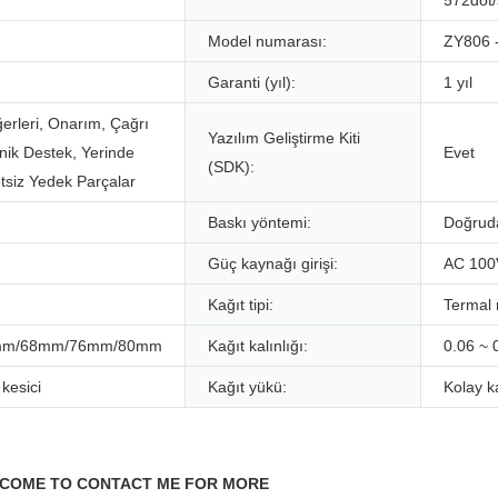
572dot/
Model numarası:
ZY806 
Garanti (yıl):
1 yıl
erleri, Onarım, Çağrı
Yazılım Geliştirme Kiti
nik Destek, Yerinde
Evet
(SDK):
tsiz Yedek Parçalar
Baskı yöntemi:
Doğrud
Güç kaynağı girişi:
AC 100
Kağıt tipi:
Termal 
mm/68mm/76mm/80mm
Kağıt kalınlığı:
0.06 ~
kesici
Kağıt yükü:
Kolay k