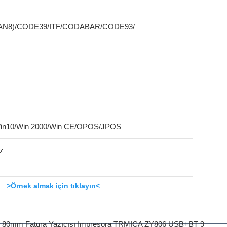
EAN8)/CODE39/ITF/CODABAR/CODE93/
Win10/Win 2000/Win CE/OPOS/JPOS
z
>Örnek almak için tıklayın<