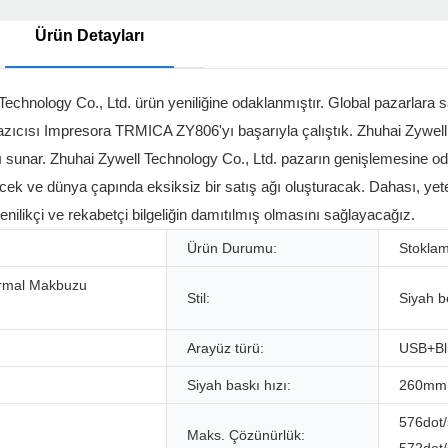
Ürün Detayları
l Technology Co., Ltd. ürün yeniliğine odaklanmıştır. Global pazarlara
ıcısı Impresora TRMICA ZY806'yı başarıyla çalıştık. Zhuhai Zywell 
rdı sunar. Zhuhai Zywell Technology Co., Ltd. pazarın genişlemesine o
ek ve dünya çapında eksiksiz bir satış ağı oluşturacak. Dahası, yet
yenilikçi ve rekabetçi bilgeliğin damıtılmış olmasını sağlayacağız.
Ürün Durumu:
Stokla
ermal Makbuzu
Stil:
Siyah b
Arayüz türü:
USB+Bl
Siyah baskı hızı:
260mm 
576dot/
Maks. Çözünürlük: