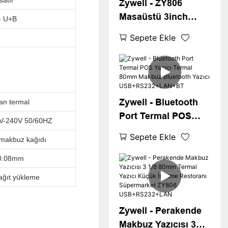
satır
Zywell - ZY806
Masaüstü 3inch
- U+B
Bluetooth Termal
Sepete Ekle
Makbuz Yazıcısı
80mm Beyaz
Faturalandırma
Makinesi Bilet Yazıcı
Masaüstü 80
Zywell - Bluetooth
an termal
Makbuzlu Yazıcı
Port Termal POS
V-240V 50/60HZ
Yazıcı Termal 80mm
Sepete Ekle
makbuz kağıdı
Makbuz Bluetooth
Yazıcı
 0.08mm
USB+RS232+LAN+B
ağıt yükleme
T
Zywell - Perakende
Makbuz Yazıcısı 3