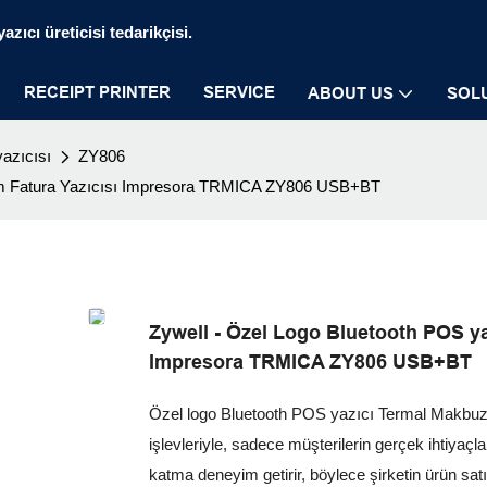
zıcı üreticisi tedarikçisi.
RECEIPT PRINTER
SERVICE
ABOUT US
SOL
azıcısı
ZY806
mm Fatura Yazıcısı Impresora TRMICA ZY806 USB+BT
Zywell - Özel Logo Bluetooth POS y
Impresora TRMICA ZY806 USB+BT
Özel logo Bluetooth POS yazıcı Termal Makbuz
işlevleriyle, sadece müşterilerin gerçek ihtiya
katma deneyim getirir, böylece şirketin ürün satış