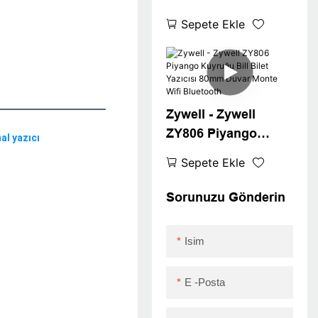
1/8 80mm Termal
Sepete Ekle
Yazıcı Küçük İşletme
Restoranı
Süpermarket ZY806
USB+RS232+LAN
Zywell - Zywell
ZY806 Piyango
Kuyruğu Bill Bilet
Sepete Ekle
Yazıcısı 80mm Duvar
Monte Wifi
Sorunuzu Gönderin
Bluetooth
Isim
E -posta