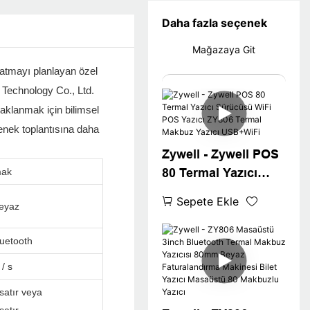
Daha fazla seçenek
Mağazaya Git
 satmayı planlayan özel
Technology Co., Ltd.
daklanmak için bilimsel
enek toplantısına daha
Zywell - Zywell POS
mak
80 Termal Yazıcı
Sürücüsü WiFi POS
Sepete Ekle
eyaz
Yazıcı ZY806 Termal
Makbuz Yazıcı
uetooth
USB+WiFi
/ s
satır veya