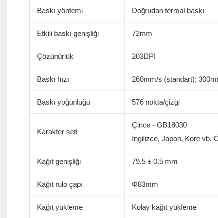
Baskı yöntemi
Doğrudan termal baskı
Etkili baskı genişliği
72mm
Çözünürlük
203DPI
Baskı hızı
260mm/s (standart); 300m
Baskı yoğunluğu
576 nokta/çizgi
Çince - GB18030
Karakter seti
İngilizce, Japon, Kore vb. Öz
Kağıt genişliği
79.5 ± 0.5 mm
Kağıt rulo çapı
Φ83mm
Kağıt yükleme
Kolay kağıt yükleme