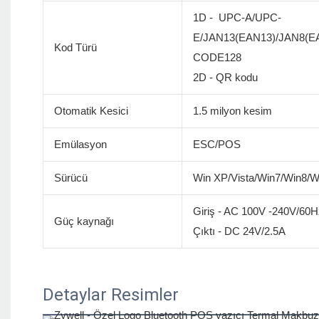
1D - UPC-A/UPC-
E/JAN13(EAN13)/JAN8(
Kod Türü
CODE128
2D - QR kodu
Otomatik Kesici
1.5 milyon kesim
Emülasyon
ESC/POS
Sürücü
Win XP/Vista/Win7/Win8/
Giriş - AC 100V -240V/60H
Güç kaynağı
Çıktı - DC 24V/2.5A
Detaylar Resimler