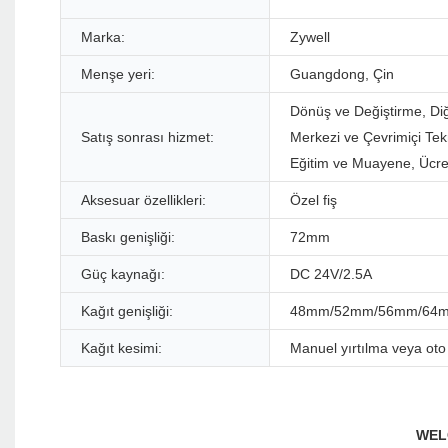
Marka:
Zywell
Menşe yeri:
Guangdong, Çin
Dönüş ve Değiştirme, Diğ
Satış sonrası hizmet:
Merkezi ve Çevrimiçi Tek
Eğitim ve Muayene, Ücre
Aksesuar özellikleri:
Özel fiş
Baskı genişliği:
72mm
Güç kaynağı:
DC 24V/2.5A
Kağıt genişliği:
48mm/52mm/56mm/64
Kağıt kesimi:
Manuel yırtılma veya oto 