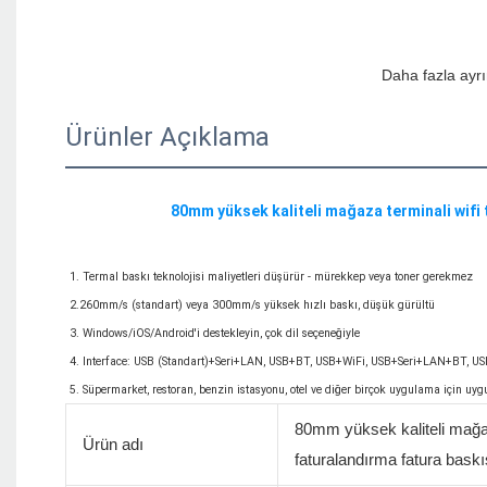
Ürünler Açıklama
1. Termal baskı teknolojisi maliyetleri düşürür - mürekkep veya toner gerekmez

2.260mm/s (standart) veya 300mm/s yüksek hızlı baskı, düşük gürültü

3. Windows/iOS/Android'i destekleyin, çok dil seçeneğiyle

4. Interface: USB (Standart)+Seri+LAN, USB+BT, USB+WiFi, USB+Seri+LAN+BT, USB
80mm yüksek kaliteli mağaz
Ürün adı
faturalandırma fatura bas