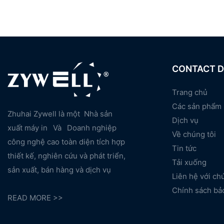
CONTACT D
Trang chủ
Các sản phẩm
Zhuhai Zywell là một
Nhà sản
Dịch vụ
xuất máy in
Và
Doanh nghiệp
Về chúng tôi
công nghệ cao toàn diện tích hợp
Tin tức
thiết kế, nghiên cứu và phát triển,
Tải xuống
sản xuất, bán hàng và dịch vụ
Liên hệ với ch
Chính sách bả
READ MORE >>