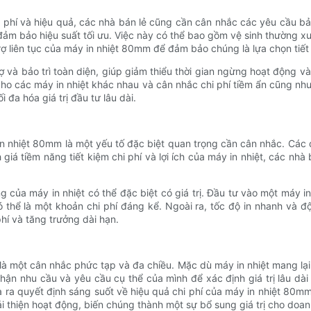
 phí và hiệu quả, các nhà bán lẻ cũng cần cân nhắc các yêu cầu bảo t
 đảm bảo hiệu suất tối ưu. Việc này có thể bao gồm vệ sinh thường xu
rợ liên tục của máy in nhiệt 80mm để đảm bảo chúng là lựa chọn tiết
 và bảo trì toàn diện, giúp giảm thiểu thời gian ngừng hoạt động và 
ho các máy in nhiệt khác nhau và cân nhắc chi phí tiềm ẩn cũng như
 đa hóa giá trị đầu tư lâu dài.
y in nhiệt 80mm là một yếu tố đặc biệt quan trọng cần cân nhắc. Cá
giá tiềm năng tiết kiệm chi phí và lợi ích của máy in nhiệt, các nh
ng của máy in nhiệt có thể đặc biệt có giá trị. Đầu tư vào một máy 
hể là một khoản chi phí đáng kể. Ngoài ra, tốc độ in nhanh và độ 
hí và tăng trưởng dài hạn.
là một cân nhắc phức tạp và đa chiều. Mặc dù máy in nhiệt mang lại lợ
hận nhu cầu và yêu cầu cụ thể của mình để xác định giá trị lâu dà
ưa ra quyết định sáng suốt về hiệu quả chi phí của máy in nhiệt 80
ải thiện hoạt động, biến chúng thành một sự bổ sung giá trị cho doan