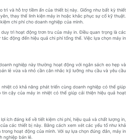
rì và hỗ trợ tiềm ẩn của thiết bị này. Giống như bất kỳ thiết
yên, thay thế linh kiện máy in hoặc khắc phục sự cố kỹ thuật.
 kiệm chi phí cho doanh nghiệp của mình.
duy trì hoạt động trơn tru của máy in. Điều quan trọng là các
 tác động đến hiệu quả chi phí tổng thể. Việc lựa chọn máy in
c doanh nghiệp này thường hoạt động với ngân sách eo hẹp và
à bán lẻ vừa và nhỏ cần cân nhắc kỹ lưỡng nhu cầu và yêu cầu
in nhiệt có khả năng phát triển cùng doanh nghiệp có thể giúp
tin cậy của máy in nhiệt có thể giúp cải thiện hiệu quả hoạt
i ích đáng kể về tiết kiệm chi phí, hiệu quả và chất lượng in,
i của các thiết bị này. Bằng cách xem xét các yếu tố như khả
mm trong hoạt động của mình. Với sự lựa chọn đúng đắn, máy in
h nghiệp bán lẻ.