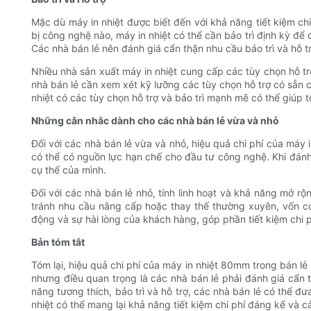
Mặc dù máy in nhiệt được biết đến với khả năng tiết kiệm chi
bị công nghệ nào, máy in nhiệt có thể cần bảo trì định kỳ để
Các nhà bán lẻ nên đánh giá cẩn thận nhu cầu bảo trì và hỗ t
Nhiều nhà sản xuất máy in nhiệt cung cấp các tùy chọn hỗ trợ
nhà bán lẻ cần xem xét kỹ lưỡng các tùy chọn hỗ trợ có sẵn c
nhiệt có các tùy chọn hỗ trợ và bảo trì mạnh mẽ có thể giúp tối
Những cân nhắc dành cho các nhà bán lẻ vừa và nhỏ
Đối với các nhà bán lẻ vừa và nhỏ, hiệu quả chi phí của má
có thể có nguồn lực hạn chế cho đầu tư công nghệ. Khi đánh 
cụ thể của mình.
Đối với các nhà bán lẻ nhỏ, tính linh hoạt và khả năng mở rộ
tránh nhu cầu nâng cấp hoặc thay thế thường xuyên, vốn có t
động và sự hài lòng của khách hàng, góp phần tiết kiệm chi p
Bản tóm tắt
Tóm lại, hiệu quả chi phí của máy in nhiệt 80mm trong bán lẻ 
nhưng điều quan trọng là các nhà bán lẻ phải đánh giá cẩn t
năng tương thích, bảo trì và hỗ trợ, các nhà bán lẻ có thể đ
nhiệt có thể mang lại khả năng tiết kiệm chi phí đáng kể và c