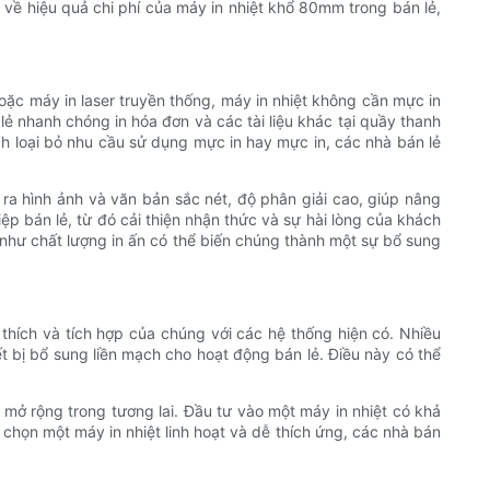
u về hiệu quả chi phí của máy in nhiệt khổ 80mm trong bán lẻ,
hoặc máy in laser truyền thống, máy in nhiệt không cần mực in
 lẻ nhanh chóng in hóa đơn và các tài liệu khác tại quầy thanh
ch loại bỏ nhu cầu sử dụng mực in hay mực in, các nhà bán lẻ
o ra hình ảnh và văn bản sắc nét, độ phân giải cao, giúp nâng
p bán lẻ, từ đó cải thiện nhận thức và sự hài lòng của khách
g như chất lượng in ấn có thể biến chúng thành một sự bổ sung
thích và tích hợp của chúng với các hệ thống hiện có. Nhiều
t bị bổ sung liền mạch cho hoạt động bán lẻ. Điều này có thể
 mở rộng trong tương lai. Đầu tư vào một máy in nhiệt có khả
chọn một máy in nhiệt linh hoạt và dễ thích ứng, các nhà bán