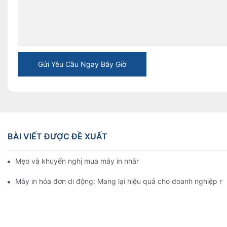
Gửi Yêu Cầu Ngay Bây Giờ
BÀI VIẾT ĐƯỢC ĐỀ XUẤT
Mẹo và khuyến nghị mua máy in nhãn 4 inch mà bạn phải biết 
Máy in hóa đơn di động: Mang lại hiệu quả cho doanh nghiệp n