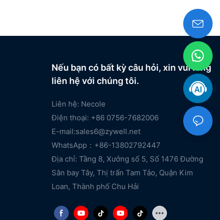
Nếu bạn có bất kỳ câu hỏi, xin vui lòng
liên hệ với chúng tôi.
Liên hệ: Necole
Điện thoại: +86 0756-7682006
E-mail:
sales6@zywell.net
WhatsApp：+86-13802792447
Địa chỉ: Tầng 8, Xưởng số 5, Số 1476 Đường
Sân bay Tây, Thị trấn Tam Tảo, Quận Kim
Loan, Thành phố Chu Hải