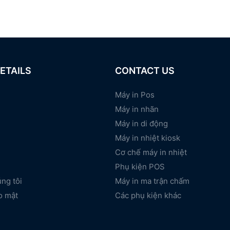
ETAILS
CONTACT US
Máy in Pos
Máy in nhãn
Máy in di động
Máy in nhiệt kiosk
Cơ chế máy in nhiệt
Phụ kiện POS
úng tôi
Máy in ma trận chấm
o mật
Các phụ kiện khác