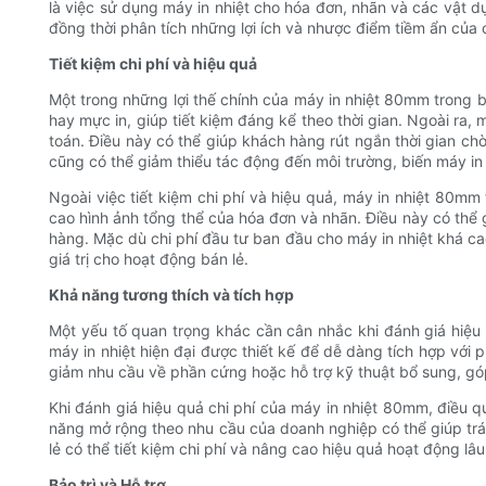
là việc sử dụng máy in nhiệt cho hóa đơn, nhãn và các vật dụ
đồng thời phân tích những lợi ích và nhược điểm tiềm ẩn của c
Tiết kiệm chi phí và hiệu quả
Một trong những lợi thế chính của máy in nhiệt 80mm trong bá
hay mực in, giúp tiết kiệm đáng kể theo thời gian. Ngoài ra, 
toán. Điều này có thể giúp khách hàng rút ngắn thời gian ch
cũng có thể giảm thiểu tác động đến môi trường, biến máy in
Ngoài việc tiết kiệm chi phí và hiệu quả, máy in nhiệt 80mm 
cao hình ảnh tổng thể của hóa đơn và nhãn. Điều này có thể 
hàng. Mặc dù chi phí đầu tư ban đầu cho máy in nhiệt khá cao
giá trị cho hoạt động bán lẻ.
Khả năng tương thích và tích hợp
Một yếu tố quan trọng khác cần cân nhắc khi đánh giá hiệu 
máy in nhiệt hiện đại được thiết kế để dễ dàng tích hợp với
giảm nhu cầu về phần cứng hoặc hỗ trợ kỹ thuật bổ sung, góp
Khi đánh giá hiệu quả chi phí của máy in nhiệt 80mm, điều q
năng mở rộng theo nhu cầu của doanh nghiệp có thể giúp trán
lẻ có thể tiết kiệm chi phí và nâng cao hiệu quả hoạt động lâu
Bảo trì và Hỗ trợ