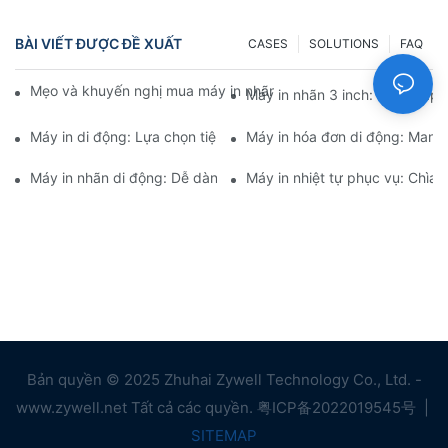
BÀI VIẾT ĐƯỢC ĐỀ XUẤT
CASES
SOLUTIONS
FAQ
Mẹo và khuyến nghị mua máy in nhãn 4 inch mà bạn phải biết 
Máy in nhãn 3 inch: Giải pháp
Máy in di động: Lựa chọn tiện lợi để in ấn mọi lúc, mọi nơi
Máy in hóa đơn di động: Mang 
Máy in nhãn di động: Dễ dàng tạo nhãn cá nhân hóa
Máy in nhiệt tự phục vụ: Chìa 
Bản quyền © 2025 Zhuhai Zywell Technology Co., Ltd. -
www.zywell.net Tất cả các quyền.
粤ICP备2022019545号
|
SITEMAP