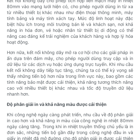
Kết nối không dây cho phép tích hợp liền mạch máy in nhiệt
80mm vào mạng lưới hiện có, cho phép người dùng in từ xa
từ nhiều thiết bị khác nhau như điện thoại thông minh, máy
tính bảng và máy tính xách tay. Mức độ linh hoạt này đặc
biệt hữu ích trong môi trường bán lẻ và khách sạn, nơi khả
năng in hóa đơn, vé hoặc nhãn từ thiết bị di động có thể
nâng cao đáng kể trải nghiệm của khách hàng và hợp lý hóa
hoạt động.
Hơn nữa, kết nối không dây mở ra cơ hội cho các giải pháp in
ấn dựa trên đám mây, cho phép người dùng truy cập và in
dữ liệu từ các dịch vụ hoặc ứng dụng trực tuyến. Khi nhu cầu
kết nối không dây tiếp tục tăng, chúng ta có thể kỳ vọng sẽ
thấy những tiến bộ hơn nữa trong lĩnh vực này, bao gồm các
tính năng bảo mật được cải thiện, khả năng tương thích nâng
cao với nhiều thiết bị khác nhau và tốc độ truyền dữ liệu
nhanh hơn.
Độ phân giải in và khả năng màu được cải thiện
Khi công nghệ ngày càng phát triển, nhu cầu về độ phân giải
in cao hơn và khả năng in màu của công nghệ in nhiệt 80mm
ngày càng tăng. Trong khi in nhiệt truyền thống chủ yếu là in
đơn sắc, những tiến bộ gần đây trong công nghệ đầu in và
giấy in nhiệt đã mở đường cho độ phân giải in được cải thiện