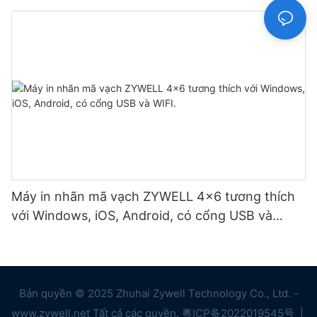
Máy in nhãn mã vạch ZYWELL 4x6 tương thích
với Windows, iOS, Android, có cổng USB và
WIFI.
Bản quyền © 2025 Zhuhai Zywell Technology Co., Ltd. -
www.zywell.net Tất cả các quyền.
粤ICP备2022019545号
|