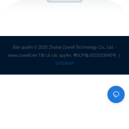
Bản quyền © 2025 Zhuhai Zywell Technology Co., Ltd. -
www.zywell.net Tất cả các quyền.
粤ICP备2022019545号
|
SITEMAP