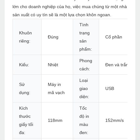
lớn cho doanh nghiệp của họ, việc mua chúng từ một nhà
sản xuất có uy tín sẽ là một lựa chọn khôn ngoan.
Tình
Khuôn
trạng
Đúng
Cổ phần
riêng:
sản
phẩm:
Phong
Kiểu:
Nhiệt
Đen và trắng
cách:
Loại
Sử
Máy in
giao
USB
dụng:
mã vạch
diện:
Kích
Tốc
thước
độ in
118mm
152mm/s
giấy tối
màu
đa:
đen: