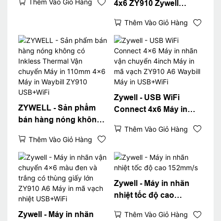
Thêm Vào Giỏ Hàng
4x6 ZY910 Zywell
ZY910
Imprimante 108mm Máy
Thêm Vào Giỏ Hàng
in nhãn nhiệt A6 Máy in
Waybill USB+BT
Zywell - USB WiFi
ZYWELL - Sản phẩm
Connect 4x6 Máy in
bán hàng nóng không
nhãn vận chuyển 4inch
Thêm Vào Giỏ Hàng
có Inkless Thermal Vận
Máy in mã vạch ZY910
Thêm Vào Giỏ Hàng
chuyển Máy in 110mm
A6 Waybill Máy in
4x6 Máy in Waybill
USB+WiFi
ZY910 USB+WiFi
Zywell - Máy in nhãn
nhiệt tốc độ cao
152mm/s
Zywell - Máy in nhãn
Thêm Vào Giỏ Hàng