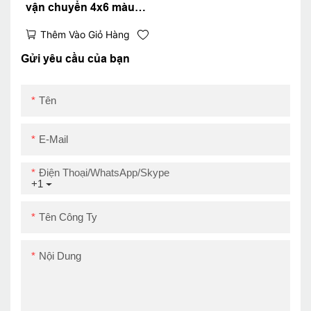
vận chuyển 4x6 màu
đen và trắng có thùng
Thêm Vào Giỏ Hàng
giấy lớn ZY910 A6 Máy
in mã vạch nhiệt
Gửi yêu cầu của bạn
USB+WiFi
Tên
E-Mail
Điện Thoại/WhatsApp/Skype
+1
Tên Công Ty
Nội Dung