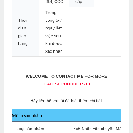
BIS, CCC
cấp:
Trong
Thời
vòng 5-7
gian
ngày làm
giao
việc sau
hàng:
khi được
xác nhận
Mô tả sản phẩm
Loại sản phẩm
4x6 Nhãn vận chuyển Máy in nhiệ