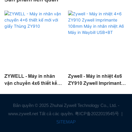
ZYWELL - Máy in nhãn
Zywell - Máy in nhiệt 4x6
vận chuyển 4x6 thiết kế
ZY910 Zywell Imprimante
mới với giấy Thùng ZY910
108mm Máy in nhãn nhiệt
A6 Máy in Waybill USB+BT
Bản quyền © 2025 Zhuhai Zywell Technology Co., Ltd. -
www.zywell.net Tất cả các quyền.
粤ICP备2022019545号
|
SITEMAP