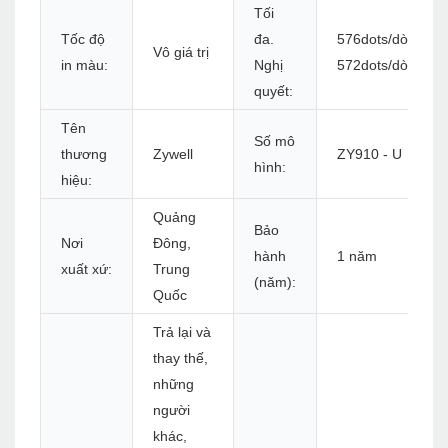
Tối
Tốc độ
đa.
576dots/dòng ho
Vô giá trị
in màu:
Nghị
572dots/dòng
quyết:
Tên
Số mô
thương
Zywell
ZY910 - U
hình:
hiệu:
Quảng
Bảo
Nơi
Đông,
hành
1 năm
xuất xứ:
Trung
(năm):
Quốc
Trả lại và
thay thế,
những
người
khác,