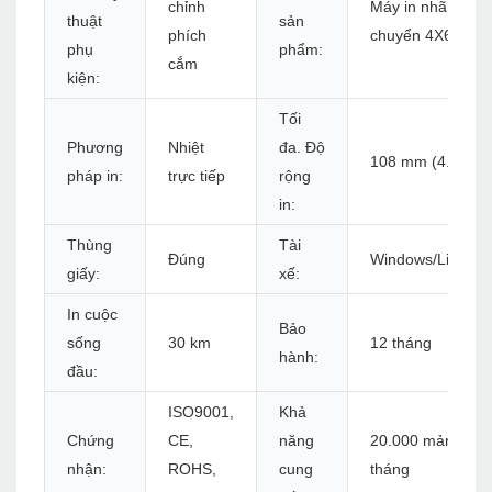
chỉnh
Máy in nhãn vận
thuật
sản
phích
chuyển 4X6
phụ
phẩm:
cắm
kiện:
Tối
Phương
Nhiệt
đa. Độ
108 mm (4.25 ")
pháp in:
trực tiếp
rộng
in:
Thùng
Tài
Đúng
Windows/Linux/
giấy:
xế:
In cuộc
Bảo
sống
30 km
12 tháng
hành:
đầu:
ISO9001,
Khả
Chứng
CE,
năng
20.000 mảnh mỗi
nhận:
ROHS,
cung
tháng