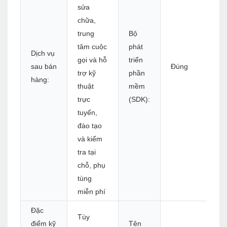
sửa
chữa,
trung
Bộ
tâm cuộc
phát
Dịch vụ
gọi và hỗ
triển
sau bán
Đúng
trợ kỹ
phần
hàng:
thuật
mềm
trực
(SDK):
tuyến,
đào tạo
và kiểm
tra tại
chỗ, phụ
tùng
miễn phí
Đặc
Tùy
điểm kỹ
Tên